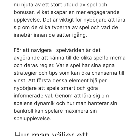
nu njuta av ett stort utbud av spel och
bonusar, vilket skapar en mer engagerande
upplevelse. Det är viktigt för nybörjare att lära
sig om de olika typerna av spel och vad de
innebär innan de sätter igång.
För att navigera i spelvärlden är det
avgörande att känna till de olika spelformerna
och deras regler. Varje spel har sina egna
strategier och tips som kan öka chanserna till
vinst. Att förstå dessa element hjälper
nybörjare att spela smart och göra
informerade val. Genom att lära sig om
spelens dynamik och hur man hanterar sin
bankroll kan spelare maximera sin
spelupplevelse.
Hur man väljer ett