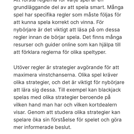
grundläggande del av att spela smart. Många
spel har specifika regler som måste följas för
att kunna spela korrekt och vinna. För
nybörjare är det viktigt att läsa på om dessa
regler innan de börjar spela. Det finns många
resurser och guider online som kan hjälpa till
att förklara reglerna för olika speltyper.
Utöver regler är strategier avgörande för att
maximera vinstchanserna. Olika spel kräver
olika strategier, och det är viktigt för nybörjare
att lära sig dessa. Till exempel kan blackjack
spelas med olika strategier beroende på
vilken hand man har och vilken kortdealern
visar. Genom att studera olika strategier kan
spelare öka sin förståelse för spelet och göra
mer informerade beslut.