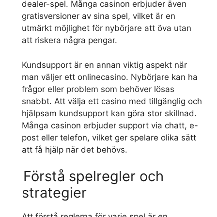
dealer-spel. Många casinon erbjuder även
gratisversioner av sina spel, vilket är en
utmärkt möjlighet för nybörjare att öva utan
att riskera några pengar.
Kundsupport är en annan viktig aspekt när
man väljer ett onlinecasino. Nybörjare kan ha
frågor eller problem som behöver lösas
snabbt. Att välja ett casino med tillgänglig och
hjälpsam kundsupport kan göra stor skillnad.
Många casinon erbjuder support via chatt, e-
post eller telefon, vilket ger spelare olika sätt
att få hjälp när det behövs.
Förstå spelregler och
strategier
Att förstå reglerna för varje spel är en