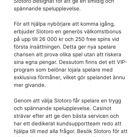
Slotoro designat för att ge en smidig och
spännande spelupplevelse.
För att hjälpa nybörjare att komma igång,
erbjuder Slotoro en generös välkomstbonus
på upp till 26 000 kr och 250 free spins vid
första insättningen. Detta ger nya spelare
chansen att prova olika spel utan att riskera
sina egna pengar. Dessutom finns det ett VIP-
program som belönar lojala spelare med
exklusiva förmåner, vilket gör spelandet ännu
mer givande.
Genom att välja Slotoro får spelare en trygg
och spännande spelupplevelse. Casinot
strävar efter att ge den bästa servicen och
har ett dedikerat kundsupportteam redo att
hjälpa till med alla frågor. Besök Slotoro för att