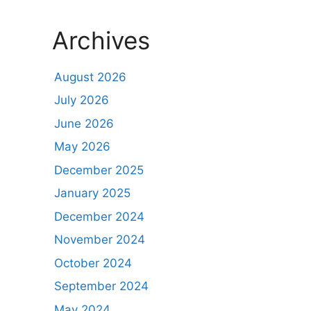
Archives
August 2026
July 2026
June 2026
May 2026
December 2025
January 2025
December 2024
November 2024
October 2024
September 2024
May 2024