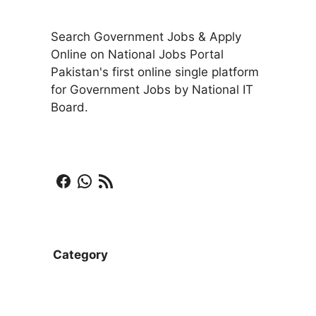
Search Government Jobs & Apply
Online on National Jobs Portal
Pakistan's first online single platform
for Government Jobs by National IT
Board.
Facebook
WhatsApp
RSS Feed
Category