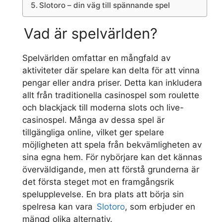
Slotoro – din väg till spännande spel
Vad är spelvärlden?
Spelvärlden omfattar en mångfald av
aktiviteter där spelare kan delta för att vinna
pengar eller andra priser. Detta kan inkludera
allt från traditionella casinospel som roulette
och blackjack till moderna slots och live-
casinospel. Många av dessa spel är
tillgängliga online, vilket ger spelare
möjligheten att spela från bekvämligheten av
sina egna hem. För nybörjare kan det kännas
överväldigande, men att förstå grunderna är
det första steget mot en framgångsrik
spelupplevelse. En bra plats att börja sin
spelresa kan vara
Slotoro
, som erbjuder en
mängd olika alternativ.