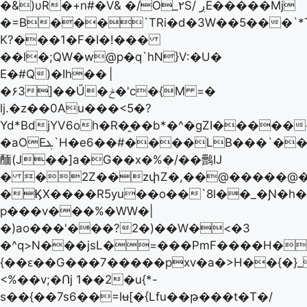
�&)υR�+n#�V& �/O_۲S/ ڔE�����Mj
�=B���`TRi�d�3W��5���`*
K?���1�F�I�!���
��l�;QW�w@p�q`hN}V:�U�
E�#Q)�Ih��
|
�۶3]��Ű�ݲ�'c�{M =�
ǉ.�z��0Au���<5�?
Yd*BdjYV6oh�R�̭��b*�^�gZI�����
�aOEܔ`H�e6��#����LB���`��;�:�Ѥ�c�9��Rk��<��{��̿�?
䤄(J��]a�G��x�%�/��䴑IJ
� �2Z��zփZ�,��@�����@�
�ϏX����R5yu��o��`8l��_�Ɲ�h�y
p���v���%�WW�|
�)ao���'���?2�)��W�<�3
�^q>N���jsL�=���PmF����H�
{��ԑ��G���7�����pxv�a�>H��{�}_
<%��v;�Ոj 1��2�u{*-
s��{��7s6��=Iʉ[�{Lfu��թ���t�T�/