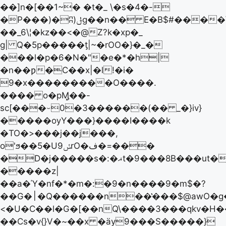
��]n�[��1~� �t�_ \�s�4�-
�P���)�ʭ)ݪg��n�� E�B$#����\���U�ٸ"Kv�_í�N�-
��_6\¦�kz��<�@Z?k�xp�_
g| Q�5p�����ƫ|~�rOO�}�_�
���l�p�6�N�"�e�*�h|
�n��ƿ�C��x|�l!�i�
9�x���������O����.
���� o�pӍ͓��-
sc[���⌣0�3������(�� _�}iv}
�����ѹY���}����I����k
�TO�>���j��j���,
o'ϧ��5�Uݽ9rO�ف�=���
�D�j�����s�:�ޣt�9���8B���ut�>.��ʠo�\7��@p���=����6O�89�T�Q��[�6ܣ
�����z|
��a�Ύ�nf�*�m�:�9�n����9�m$�?
��G�׀�Q������n��̔���$@awO�g�׻��p6೻�ٸy$O�Umw�q�����}
<�U�C��l�G�[��nQ\����3���qkv�H
��Cs�v{}V�~��x �ӓy9���S�����}