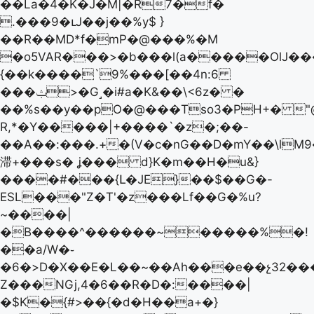
��La�4�K�J�M|�R7�f�
.���9�ւJ��j��%y$ }
��R��MD*f�mP�@���%�M
�o5VAR���>�b���l(a�����OlJ��
{��k����`9%���[��4n:6
���ݑ>�G˼�i#a�K&��\<6z� �
��%s��y��pO�@���Tso3�PΗ+� "@
R,*�Y�����|+����`�z�;��-
��A��:���.+�(V�ϲ�nG��D�mY��\lM
滞+���s� ʝ��� d}K�m��H�u&}
����#���{Լ�JE}��$��G�-
ESL���"Z�T'�z���Lf��G�%u?
~����|
�B����^������~�����%�!
��a/W�֊
�6�>D�X��E�L��~��Ah���e��չ32��
Z���NGj,4�6��R�D�:����|
�$K�{#>��{�d�H��a+�}