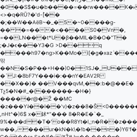
�0��S$�u�b����=��rw����K�˫zC
<>�q�RŬ?� 'd-ؕ[��
�;��W��AëB~�_�5�~0����g-
�� �=���<���� S0�Vn�,
=��LN���t*U�β��MIL�B�O�"T�
;�J�ϵ���Y3�G >D��q
����h97�ng>K��Mo� i[�g�xazˋ���
맊
��N�S�P��+H��)0�1SJ�_U��
�`J:�8bF7Y���i�:��nY�EAV2R
��X��)� ��V���qvM,��:b�@��E�
Tչ5�N�#_�{�ְ�����-�H�}
�����r@�Ž ��MC
�z���Y˨��I��'v)�z��8�Ŝ<0����
,nHt^�)6$ x�鉥*"��� 8�R�E�`�_
9%���d�T�'o��R8Yt�l,;n�R��z��
w��ٸ���ur�kN�k\�!b��n�)Y6'f�X