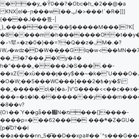
���y_�Ȳ0��?�Obc�h_�2��@�a
KNX|eI�-ɲ���w{��ݒ!�>���!`�R�]]]
{����J���튰-|
ͺ}_���������§�����M���]?K[
�8����m�h�������O�t��y�
�؝۾㹂=�z�0�}��=?�Q��z�ۍM�.�?
iWޕ�wǳ�D�W��̱��Glq�w<��MN��7�]�D͑�fW�2��v?
��_l�ݛ���7�Xy�4�
h�"����_����J�S���|.��-
��xZ{�xؓu����ן��y$��~�k�˹U���O�؎��P���h����?
�O�W;��5���WC���[���2�߿�y�$\
��_�����o\�{�aހ]V'G����<<��c��x��z�!
���=�s�l�.��������y���m���
�8��v?
{O۱��
Ύ��gǟ��׏N�מ���{]����-
����p=���6܍��� ����2�Z�GU�
[p�͆D?��I
��a����nn_5�͆��D��xƿa#��`^s���G���gL� h����y��Q5���