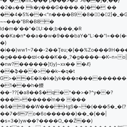
-�`�(�mC��� p���>�G">e��]�,��}
�ة�2�� k�у���G����.�]�� ��
��4�5%��<"n����B9�8�󿫗�2]�_�
~~���"BR�B8�
ld�m�'��"�U:��;b���,�R
��Ka�n*��a��w�9���baY�"L:��"l=��(��
�}
�i��}ww1~7��-2��Ţeu;�[��%Zo���9H����O��>�۳���ݳ����7Z
�g�����ϖi<���K��_?�g����-�K~n=o|
�nw?������]t}y}~xx�� �ꉱ}
��ֆ���>��k~�q�t
G >��E�ik�k�[yk���ϧ����������
�1���h�鱳
��-??[�a8��$�q�^��>�?^y��?
���=�����ͯm�� ���
�&�9��W���ΗgS�~�(���5�_�(?
��7�67o�6o������}��_�[��|
�s=3�}yw��?����O_��Ź��}