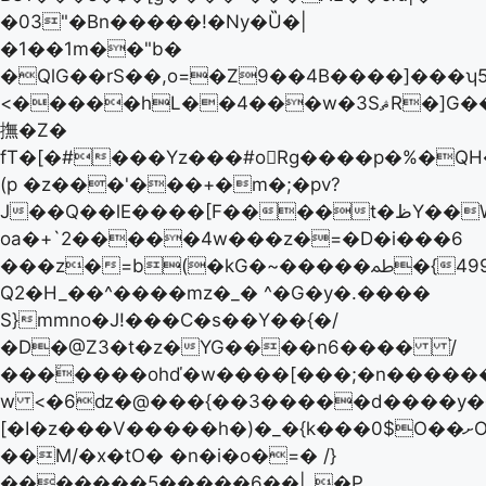
�03"�Bn�����!�Ny�Ȕ�|
�1��1m��"b�
�QlG��rS��,o=�Z9��4B����]���ʮ5�
<�����hL��4���w�3SޘR�]G��
撫�Z�
fT�[�#���Yz���#o󙶰Rg����p�%�Q
(p �z���'���+�m�;�pv?
J��Q��lE����[F����t�ظY��W�0Zv��if
oa�+`2�����4w���z�=�D�i���6
���z�=b(�kG�~�����ﴳ�{499uGύ�B�
Q2�H_��^����mz�_� ^�G�y�.����
S}mmno�J!���C�s��Y��{�/
�D�@ZЗ�t�z�YG����n6���� ֿ/
���٘����ohď�w����[���;�n������ݞj�xaٯZC���=mGkÁ��rxz/6�����M
w <�6ǳ�@���{��3�����d����y��
[�I�z���V�����h�)�_�{k���0$O��ށO��!N��o|
��M/�x�tO� �n�i�o�=� /}
�������5�����6��|ˬ�P