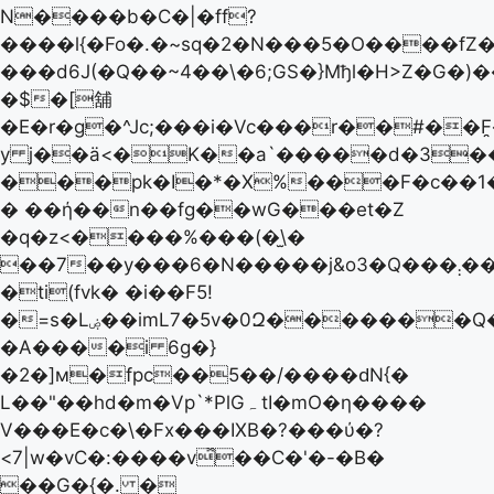
N����b�C�|�ff?
����l{�Fo�.�~sq�2�N���5�O����fZ
���d6J(�Q��~4��\�6;GS�}Mђl�H>Z�G�)�
�$�[舖
�E�r�g�^Jc;���i�Vc���r��#��
y j��ӓ<�K��a`�����d�3�
���pk�I�*�X%���F�c��
� ��ή��n��fg��wG���et�Z
�q�z<����%���(�̫\�
��7��y���6�N�����j&o3�Q���܄��z�"���Ζ�E1�p�P�~y�3ۻ���i_��zM��^��w�Lk|
�ti(fvk� �i��F5!
�=s�Lۻ��imL7�5v�0Զ�������Q���x����/
�A����i 6g�}
�2�]м�fpc��5��/����ԁN{�
L��"��hd�m�Vp`*PlGہ tI�mO�ƞ����
V���E�c�\�Fx���IXB�?� ��ύ�?
<7|w�vC�:����v̽��C�'�-�B�
��G�{�. �