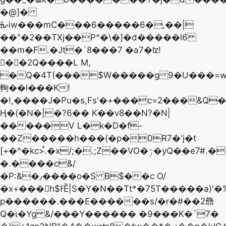
�@]�
ܞ˞iw���mC���6�����6�,��|
��"�2��TХj��P^�\�]�d�����l6
��m�F.�Jt�`8���7 �a7�ʫ!
��2Q����L M,
�Q�4T(���$W�����g 9�U���=w��Y6�f�T٬�b�!v%�o!W
䡘��l���K!
�!,����J�Pu�s,Fs'�+���c=2���&Q�
Ӊ�(�N�|�?6�� K��v8��N?�N|
�����V L�k�D�f-
��Z�����h���{�p�0R7�'j�t
[+�^�kc>֩.�x/;�.;Z��VO�ۯ̽�yQ��e7#.������r���N���jw�cOp��
�.����c&/
�P:&�٫����o�S B$��c O/
�x+���h$ߓȄ|S�Y�N��Tt*�75T�����a)'�%N�c<������:-
p������.���E������s/�r�#��2䨊
Q�ɩ�Yg &/���Y������ �9���K�`7�