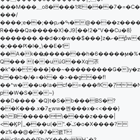
���M���؁o8���ַ�1Ԙ���7�=�C��.eРwQ�����D<5\n��Q
���/
����;e��;��pߒ�ޕ�@����z����=�U�
R����Qa�����X)�J9[��!2�"V��Cu�8}
�������.��d� x�w��$���]z�ށ�p̽w����my���}
�;���Ԗ�I�_\��E�ߗ
��A�k��߽�������h�6�����ϻ�%
Q��� (��uúG��Xq茮
�k"�i����]��~���������Ǥ�}y�
b��b�/�=�k� �>��ƍ��f!
��^w���u�!a�cf�=���fƘ�ٟ7�
p�W�S��~}
��D����`�Q}t�S�b���BS�?
��K���.x�7ڇww�껜���x�<<���}
�hB�����!\����z����|
<�ܸϏP|_���u(�".�ݢٙ�o�X����?
�z%��@��7�꽰T
�<8c���{EtyXX���v H`�?