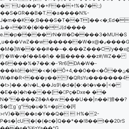
�`U�i��")�+F��+!%�7�:;}
��S�GR��B�T.�a����N%-
J�m��K�;B���S�T��T]��<�;Ed�l
ظ�=�lХ�(�l��J(d����
e.�p���� rN�W�D����3�MUH�S
,u���VwZ��w������W�x@�ޖ����G׫e����HOcG��5�Ҳ�)l�-
�M�]W��'��#��~�.���Z���C/y��x
疔�W�v�f��&�l\� �軀����.��z#/WZ��
�6���%�7��:�-'Rr6[DA�W�-
���kò�k�<�(�Ō+4,��0��<�Ǒ��ݶ�FpX@���ܳ�G$��+Wt
Wi�#�R<��ͨ�y��f�QRsYu�������4.
�t>}��.�!v�L,��Jɢ9\�d�[�:�t�v��|<�
�E��)�h����[�͘Pç܏�Dxe� ��
N�"����Z8�A�w:���U��|n��i'腣��?
$�疘g`g"q�u�%=�pc�跒
>rV)�߰���o�Y��Q�  H%�2-
P�s�|cU{�(�(�c�]Q��*��!8��t��20rS
���e�%KgYa��^G