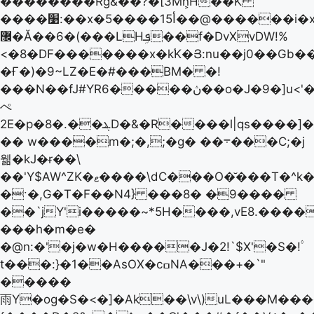
��������Rɠ&��?�[3Mn͕H��K
����׹:��x�5����15أ��@������i�x3[��p8����fW4���&�s�`��~�z�\?
޼�Ă��6�(���LHܦܹ��f�DvXvDW!%
<�8�DF�������x�k֜K�Յ:nu��j0��Gb�
�Ғ�)�9~LZ�E�#���BM� �!
���N��fJ#YRڽ�����6��o�J�9�]u<'�
ぺ
2E�p�ܔ��.�8D�&�R����l|qs����]��^�\��,\0�%G�+3���vہ2���"��1��J
�� w����m�;�,;�g� ��܋���C;�j
웲�kJ�ɍ��\
��'Y$AW^ZK�ޱ����\dC���O�̆���T�^k�mO$��K'�؜� E�͕3
�ˑ�,G�T�F��N4} ���8� �9����
��`jY'i�����~*5H����,vE8.����
���h�m�e�
�@n:�'�j�w�H�����J�2!`$X'�S�!۟
t���:}�1��AsOX�cߛNA���+�`"
�����
雨Y�og�S�<�]�Ak��\v\)uL���M�