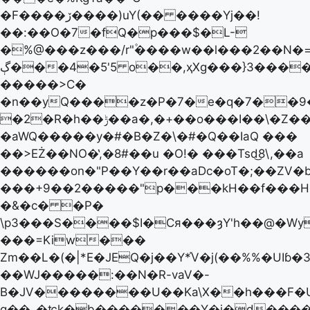
�F����ڒ����)uY(�� ����Yj��!
��:��O�7�fQ�p���$�L-
�%@���z���/r"۫����w��l���2��N�=
ڳ���4�5'5 o��,ҳXg���}3����C��X�/
�����>C�
�n��yQ����z�P�7�e�q�7��9�
�2�R�h��ݱ��a�,�+��o���I��\�Z��
�aWQ�����y�#�B�Z�\�#�Q��IaQ ���
�� >EŻ��NO�̔,�8#��u �O!� ���Tsd͜8\,��a
������on�"P��Y��r��aDc�oT�;��Z
���+9��2�����"p���kH��f���H
�&�c� �P�
\p3���S����$I�Cя���ȝY'h��@�Wy
���=Kiw���
Zm��L�(�|*E�JEQ�j��Y*֡V�j(��%%�UIɓ�
��WJ�����:��N�R-vaV�-
B�JV��������U��Ka\X��h���F�
g��_�ʨk�b�������Y�j�d����R