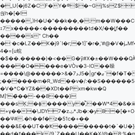
�_U{�j6Z�C F�Y�®$�~Gj%sZ$
숹h�[�!
�����,)H�U�"��k��,�:m��W���C�
ｪ7x�����<���������td�X/��ȴf��
����s" Ch��
�ˑ�c�LZ��K�j9`l�r;�1]˺�r�,'#@�V�jܝMf��?
4�=[u䖾
�$��.�����)�<��G�ȳ#X�±��W���QÀ
����O����e�VÒv�3-lO��矂
=����\@������>&�7دJ5�|gґ�ޒ`�f�T����"
;������m�R_Wԁ��v�/:��Ѕ������
�V�*C�YZ&��XDt��Pxm�kw�Q
M]'�̏��-��8���}
���sĶ;�ɸ����y�,͐��W*4�&�
+ұ���\JDY7�zݑ*Jb�:�y8�[�+O�w5Zj�e'
��Ѱ#.�h��f�z�51c�+��
���&E��UT��Ҟ���������t�`�U�]g
��d�ߌ���k/9`Z���U��K�X/@�8;%�m�9{���!h�O����ϭ�|=�~|u�}