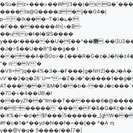
�Su�(z+���>��W/3��(�sQ�׳�����H�AL�6�SD��)���5�U-/
����la@Q����ݏ�j��G4�j
p~�tk���~T�)�ܔ�!
�F��,������4h{=�$-
��u(o�t�I�ՋS����
y���r������U�[��^��޲.��\]U2��*��
�J�>$��U��B^$��g�� I
����A�@Oo=�߁���R�G�z�J�N�z4�ڣ��
"� n �V'�
�V9="jq��4%�ކ�3�F���|g�NH2)��J�A�۰d���
vV'��2�q�28`U⤇^~�Z�J�"�j����1��g
AT�����&M�5��b�ޚ��J�c���`�(J����n��е������ɲ{���]�-
�7﷜�<�4��մ8\�!
���yZf��"lIm��T������8�@����
#�{�����`����F�&�Q�Kς�n��
�:K%�I~�d�$f���|5������_[gW�
#Ւ�c�1�*��yd�N� �f�=��[�� º�A ɱ
y��@V�q� 5����/��[7�|