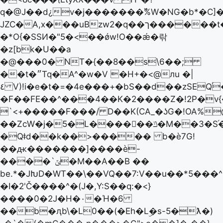
q�@J��d
¿v�j�������߰%W�NG�b*�C]
JZC�A,x���uBzw2�q��ך������t�۷]��[{��
�*O{�SSͶ�"5�<��ǿw!O��ǽ�띾
�z[bk�U��a
�@���0� NT�{��8��s\6��;
��t�״Tq�A^�w�V �H+�<@лu �|
٤ V)!i�e�t�=�4e���+�bS��d��zSEQ֝��r�����=��We0
�F��FE��^���4��K�2����Z�!2P�v
`<+�����F���/ D��K(CA_�ʖG�!OA%
��ZcW�j�5�L������ݿ�M��3�S֝������9��A�%��U����~�d�G���S�>A�(=�6�������#C����U�m���^�,Ċ|
�Qǂd��k��>����� b�ѐ7G!
��ԫ�������]����ѐ-
����`ݶ�M��A��B ��
be.*�JԽD�WT��\��VQ��7:V��u��*5���^
�I�2'Č����^�(J�,Y:S��q:�<}
����0�2J�H�٠�Ή�6
��b�ԯb\�L0��(�Eh�Lۣ�s-5�ƛ�)