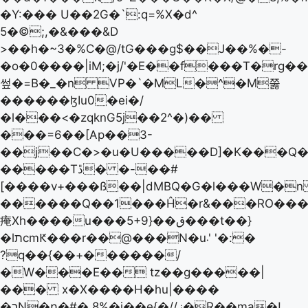
�Y:��� U��2G�`:q=%X�d^
5�©;,�&���&D
>��h�~3�%C�@/tG���g$��J��%�-
�o�0����|iM;�j/'�E��f���T�rg�
쎂�=B�_�n VP�`�ML�^�M쭗
������ɮIu0�ei�/
�l���<�zqknG5j��2^�)��
���=6��[Ap��3-
��j��C�>�u�U�����D]�K���Q��,�C@�=��5X:eGN��p�:�ݧ
�����Tڐ� �-��#
[����v+���ß��|dMBQ�G�l���W�
������Q��1���Ĥ�r&���RO��
痷Xh����u���5+9}��ق���t��}
�lתcmԞ���r��@���N�u܁' '�:�
?q��{��+������/
�W���E�� tz��g�����|
��� x�X����H�hu|����
�כN�ր�#� 8%�j��e{�//ز�R��ma�!