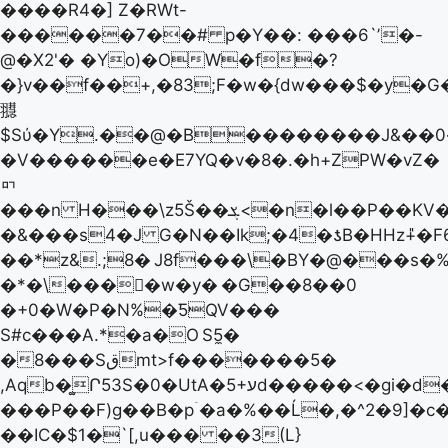
����R4�] Z�RWt-
������7��# p�Y��: ���6`ʼ�-
@�X2'� �Yo)�OW�f�?
�}v��f��+,�83;F�w�{dw���$�y�
䎚
$Sύ�Y.��@�Β��������J&��
�V������e�E7YQ�v�8�.�h+ZPW�vZ�
ᇚ
���n H���\z5Š��ܮ<�n�l��P��KV�
�&���s4�J G�N��Ik;�4�ƾB�HHz+̎�F6
��*z&.;8�
J8f���\�BY�@���s�%
�*�\���򢦂�w�y�
�G��8��0
�+0�W�P�N%�ƼQV���
S#c���A.*�a�O
S5̼�
�8���Sقmt>f�������5�
���P��F)g��B�pۤ�a�%��Ĺ�,�^2�9]�c
��IC�$1�`[,u��� ��3(L}