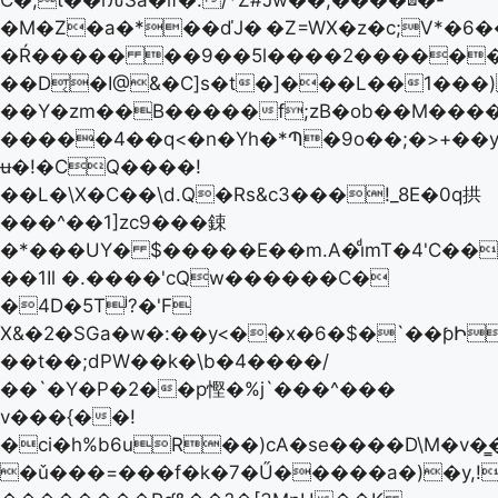
C�;t��rԉSa�lf�:/*Ž#Jw��,����⊠�-
�M�Z�a�*��ďJ�
�Z=WX�z�c;V*�6
�Ŕ����� ��9��5l����2������Rv
��D͔�I@&�C]s�t�]���L��1���
��Y�zm��B�����f;zB�ob��M����B
�����4��q<�n�Yh�*Պ�9o��;�>+��y
ʉ�!�CQ����!
��L�\X�C��\d.Q�Rs&c3���!_8E�0q拱
���^��1]zc9���鋉
�*���UY� $�����E��m.A�iͩmT�4'C��TYh��t*����\o��^ڒ�'�u[�S�@Cc�g����
��1Il �.����'cQw������C�
�4D�5Tʲ?�'F
X&�2�SGa�w�:��y<��x�6�$�`��ƥԻ
��t��;dPW��k�\b�4����/
��`�Y�P�2��p慳�%j`���^���
v���{��!
�ci�h%b6uR��)cA�se����D\M�v�͇�1��pV;�L���!p
�ǔ���=���f�k�7�Ű�����a�)�y,!