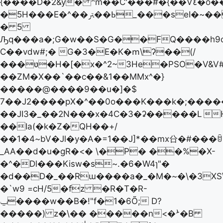
{����D�2&y� ^m��C'���#�{��V٤�o�������j�j'�ε�*�����,��!
�5H���E�^��ߕ��ﱰ_���seI�~��q�e6���2.��q
� 5
Ԡq���a�;G�w��S�G��FQ����h9o>��T��qR"e9
C��vdw#;� G�3�E�K�ՠ\ʔ��(/
���ʋ�H�[�x�^2~3He�PSO�V&V#�,
��ZM�X��`��c��&1��MMx^�}
�����@�� ��9��u�]�$
7��J2����p X�^��0o���K���k�;����
��JI3�_��2N���x�4C�3�ʡ�����L

��Ia(�k�Z�QH��+/
��1�4~bV�Jl�y�A�=1��J]*��mx㕣�#���ꌇ
_AA��d�u�gR�<� \�P� ��%�X-
�^�Dl���Kisw�s~.�6�W4ɿ"�
�d��D�_��Rɯ����a�_�M�~�\�3X
�`w9 =cH/5�fz �R�T�R-
ݐ����w��B�!"f�1�6Õ; D?
�����) z�\�� �����n<�ܑ�B