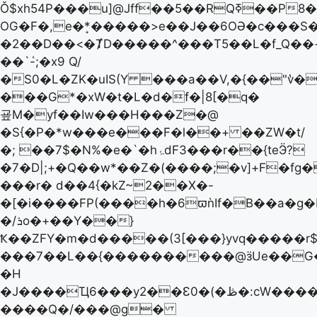
Ǒ$xh54P���u]@Jff��5��RQߧ��P8�vx9U�Ek.�[����)&�-
OG�F�,e�*͙�����>e��J��6OӘ�c���S�W�^
�2��D��<�ȾD�����^���T5��L�f_Q�
��`ٝ-;�x9 Q/
�S0�L�ZK�uIS(Y ���a��V,�{��"v̔
���G*�xW�t�L�d�f�|8[�q�
굪M�yf��Iw���H���Z�@
�S{�P�*w���e���F�l��+ ��ZW�t/
�; ��7$�N%�e�`�hۂdF3���r��{teӬ?
�7�D|;+�Q��w*��Z�(����;�v]+F�fg�
���r� d��4{�kZ~2��X�-
�[�i����FP(����h�6ϖǹIf�B��a�g�
�/ܪo�+��Y��}
Ҟ��ZFY�m�d�����(3[���}yvq�����r
���7��L��{����������@ӟUe��G�
�H
�J����Ҵ6���y2��Ɛ0�(�ڟ�:cW������RS�7�u�~dh�Bn'-
����Q�/���@g�