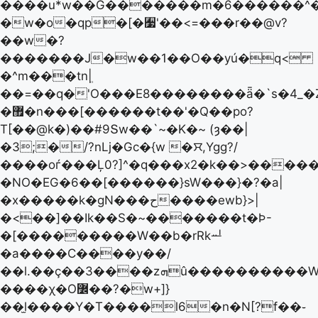
����u*w��G�������m�6������^�
�w�o�qp�[�﫷'��<=���r��@v?
��w�?
�������J�w��1��O��yú�q<
�^m���tnܸ|
��=��q�'O���E8��������ǟ�`s�4_�
�޿�n���[������t��'�Q��po?
T[��@k�)��#9Տw��`~�K�~ (ȝ��|
�3;�/?nLj�Gc�{w �ꯆ,Ygg?/
����oѓ���Ļ0?]^�q���x2�k��>������s�
�NO�EG�6��[������}sW���}�?�a|
�x�����k�gN���ح����ewb}>|
�<��]��Ik��S�~�������t�Ϸ-
�[���������W��b�rRkퟂ
�a����C����y��/
��l.��ç��3����zܗû����������W[�����08
����χ�O߼��?�w+]}
��l̫����Y�T����l6�n�N[?f��֊