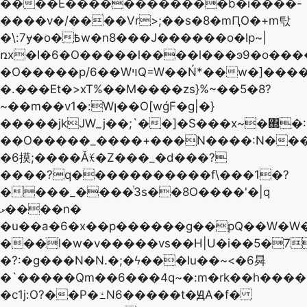
����E������������b�i����݇-
����v�/����Vr>;��s�8�mԤO�+m탃
�\:7ɏ�o�߿w�n8���J������o�lp~|
ռx�I�6�O�����l����l���ͽ9�o���
�O�����p/6��WױQ=W��Ń*��w�]����{�]�q,~��̾E�|
�.���Et�>xT%��M����zs}%~��5�8?
~��m��v1�:Wן��O[wǵF�g|�}
�����jkJW_j��;`��]�S���x~�΍�:9
��O�����_����+���N����:N��
�6摸;����Ǎꏅ�Z���_�d���?
����?q�����������f\���1�?
����_����ͭ3s��8O����'�|q
ޅ����n�
�u��a�6�x��p������g��pQ��W�W
���l�w�v�����vs��H|U�i��5�7��ǀJ
�?:�g���N�N.�;�ϟ���Iu��~<�6曻
�`�����Qm��6���4q~�:m�rk��h����
�c1j:O?��P�ߑN6�����t�ԬA�f�