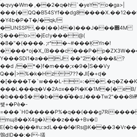
�qvy�Wm�
,��2�q�h`�yeY"o�ga>|
���{�QQ�BƼ4SYf��dg8����X.��12��9
�Y4b�P�T�/�qk/
�UNSSP,��(��}4�)���J���΍4M
Ş���o>�jEc!y���@(
�8�"�(����.
;r^�~#���ĶYn�!
����*oj�X_(B���c���P�p�ZX3W��
Y���SDi1�a��}J ��"2 �(���& ?
��d /�*�}f�m���;x�9�]S��Vy
Q��|>%�k�Hz7??�JI[�+ʠ�
�[����T�`w���L-=:��.�q�Z��
���L���ƣ�V�2Aox��Pi�K�1M�[� eB/
�b���$�:�b���ͫ��ʛJ���Tw2"���8Ѭ
썣+�Pѐ�-
=���`H0�����P%�q��(���g7Ri����
mɰ8��X4g�λ��z���+Bv�𩔲
E{�b��j��#u:эdL���f�!Rs@K���3�Vr
鴒dlD��;�{-撯