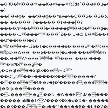
�G()U������K���R3da`���K�ų�
�}
��F��g�=��t��ĝ��m@�v�O��$�.�S�p
��_�����_7�����'�s���|�?
��
��ӆ����[�{����p��o���g�ࣃ�ͽNժ�q�:؟
����kU�̠�����`Z��;U�:x_E�5��
�Q"��!��]�oY
B҂���+ڦa�T�o����e�l���Ě�c����+�7���J4�g�����0����
ꆖ踝pbk�W��T��ɸ����|�Z�j� ���̊9H?
��/��A>�V�`�_\���=���!���
?�e?ޫ� ��g�
,�Q�qf���Sq2X�2�v+%?
��QtݵfJ��~�����R�������?
������QF�v�[�ˡ����8]��8] �8�
[�Xq[q���/���
�J���AA�g��N_�W��I<^\M����
�����mk՗�1YV���X�S�q�%�~�����
�s�X���v \�g��"1��V��8�{�b9�V�