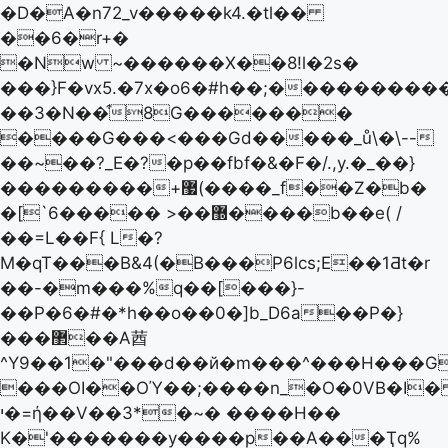
�D�A�n72_v�����k4.�tl��
��6�r+�
�Nw ~������X��8!l�2s�
���}F�vx5.�7x�o6�#h��;����������
��3�N��͒8G�������
����G���<���Gd�����_ů\�\--
��~��?_E�?�p��fbf�&�F�/.,y.�_��}
���������+޷(����_f��Z�b�
�[`6����� >��޽����b��e( /
��=L��F{ L�?
M�qT���B&4(�B���P6lcs;E��1Ƌt�r
��-�m���%q��[���}-
��P�6�#�*h��o��0�]b_D6a��P�}
���޲��A莤
^Y9��1�"���d��й�m���^���H���G
���OI��OΎ��;����n_�O�0VB�I�ތ
י�=ή��V��3*�~� ����H��
K�'�������y����p��A���Ҭq%