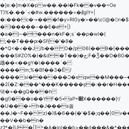
�]e:�]m�X�pw��.��l�Fk� �v��=Oe
T}%�.��`<�#w.������=�⳦gIY+|
�:���c�ۥ+���f�y>RIGy�>��\c􌕌@� n�$!
�I�����~��E�e+|}
�a�)~����n�kF�;s`��p�wl�{
;��T���ԗ�Sf{�'�8�
�*Q<�<��J/b�� O�/p06{��B�[�
���S#ZO%�)�&d�T��)�ڄ;F�Ǯ��D�BG��T��15�id�Q�v�H��+EVJ׳lf%R
䞲��<��gY�\����`�
����m;%�Bf��3�Ё/
����si������Ɔ�sqw��M���~�w*�h*٠�h�Sa���Y���i��]Ig���:��σ
�2{�Z:���^���K�����ș�:��r�H��
댂�+��gQ���h
�g!)���o��YF�٭5aP+׊X������]י/
�U���+h�J���s쏧
��J�~F��z)�)&�6��(�'�$�;q��|0v
��V��b�n�
zɁ*�{U�|]˃�A�ip(��b>��d���&�*���