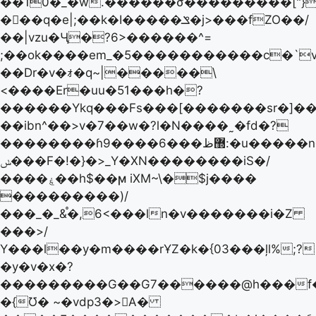
��10�_�w.������σ���������["}
���q�e|;��k�I�����ݏ�j>���fZO��/
��|vzu�Ӌ�?6>������^=
;��ok����em_�5�����������c�`v
��Dr�v�ｫ�q~|�����\
<����Er�uu�51���h�?
������Ykq���Fs���[�������sr�]��
��ibn^��>v�7��w�?l�N����˷�fd�?
��������ɦ9����6���޽ظ:�u�����n�߯�x߰Z���/
ݭ���F�!�}�>_Y�XN��������iS�/
����ۼ��h$��ϻ iXM~\�$j����
���������)/
���_�_&֯�,6<���ln�v�������i�Z
���>/
Υ���l��y�m����rҰZ�k�{03���ļl%;?
�y�v�x�?
���������G��G7������@h���f�]��q
�{Ʊ� ~�vdp3�>A�