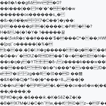
��8�Λ��gߡ6mn[�O?
��i���{��i H�'�"��6�w
������oϭ������s_�
�8ޜ�j4�ͧ�֖ԙ7�C��'}�y��:
{jH�����p�]����i;:�P#��?
H�&J�(�1�Y� 1�����꿀
��\5vkR�s'��#����'$����C*���;HW
�[pq(`o�����{�%�
b���.�[i�!.H�g������q����h�
�G��v`�O\Z�R(Di��Tؔ�<��E�hl
��s�q�y�YT�δ-/z����k���w�
�����& 'V�b�^s���*�v���/D�
e?�i) zg��R �(0��D ��醴
�&X�R�Cj�*Te�{�*���=8ݔ��]�
O��nu�F�P#a�L���cw�a6�w�j�
��ɻ����;�
뮋P#D�ց�.�&���ӂ.�K�SěZ�Z�(�
�B�X7M�U�C�h˜w,��Ԟ O� z~�{