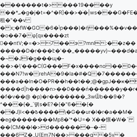
�������t�>���19����y
��*ܝ�g�j�t=�^�R]��>�ׄ�|ws���G�FE�g
租�"��v
� x;�fW�GO�6�ݳp���)�ή���%��v����$�8G5x
�o��7�φ[qx����zt
��ntV;�=�>7��ɝ?mnl:��z��
�����D�r���է�'��_�����yv}~���ɗ�a�ﺧ�*=Kg�U)g��>>���q�������٘��c.+
�~�Jї�g���ɰ�-
��>�\'���C(G���F�x����noi��0�
���N7!w�rehA�9�la�#�Q�7�����
���a��ln�O�PR��h��t��;@�gpJ��ҝ�
����d|h����n>��0���ń������y��r
�f�v��@ �p)�r�������_3wѾb��9�?
^���{�_΄뗽s�E?�{�"6��{�
��J}l<��߿����\�G��ur�l�r�a��M�
�eg��������Mp8�'*�U=� X��懔�W�`
��(CM��l�>d�������-�-
���6Z�_U(Em7N��>���q�5v�