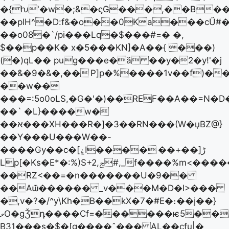
�{ƕ'�w�;&�ϛG���,��B��
��plH^�D:f&�o��0Ka���cŰ#�
��o08�`/pi���Lq�$���#=� �,
$��p��K� x�5���KN]�A��{ ���)
(�)qL�� pug���e�ä ��y�2�y!'�j
��&�9�&�,��
P]p�%����1v��f)�
��w��
���=:5o0oLS,�G�'�)��REF��A��=N
��` �L}����w�
��א���XH���R�]�3��RN���(W�џBZ@}
��Y���U���W��-
��+��]ڑ
����Gy��c�[ۼI����
Lp[�Ks�E*�:%)S+2,ݘ#,_f����%m<�������)�~>�}
��RZ<��=�n�������U�9��
��Aѿ������ _v���M�D�I>���
�,v�?�/^y\Kh�B��kX�7�#E�։��į��}
ވO�gǮդ����Cf=������ѥ5���x�@�F���mrd�#�N�N!>#��g�;�ר�PB��������B�~��q{S=A#.,��͵#�
B31���s�$�[g����ˆ��� AL��cfu|�