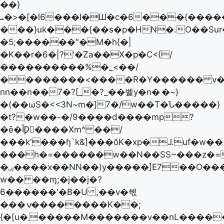
��}
ܝ�>�[�l6���I�Ш�c�6���{��������W�}N���'y��p�1��.o�>�I.7�æ���0���Β���ݟ�/
���}uk���{��s�p�HN�.O��Sur
�5;������"�M�h{�|
�K��r�6�|?'�Za��X�p�C<{/
����������%�_<��/
��������<����R�Y������ v���
nn��n��7�?[_�?_��볱y�n�
�~}
�(��ωS�<<3N~m�]7�/w��T�Ն�����}
�t?�w��-�/9����d����mp?
�ȇ�ǏǷ�ُ���Xm^ ��/
���k'���ɧ`k&]���ŏK�xp�J.uf�w�
���h�=������w��N��SS~���z�=�&����Ï���
�ۻ����x��NN��)y�����]E7��O�����
w�� ��ɱ;�j��j�?
6������'�B�U ,��v�쎿
���ݍ��������K��;
{�[u�܂�����M�������v��nL�����[����?