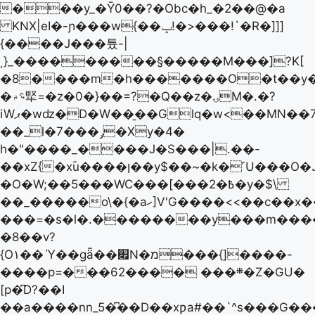
���y_�Ȳ0��?�Obc�h_�2��@�a
KNX|eI�-ɲ���w{��ݒ!�>���!`�R�]]]
{����J���튰-|
ͺ}_���������§�����M���]?K[
�8����m�h�������O�t��y�
�؝۾㹂=�z�0�}��=?�Q��z�ۍM�.�?
iWޕ�wǳ�D�W��̱��Glq�w<��MN��7�]�D͑�fW�2��v?
��_l�ݛ���7�Xy�4�
h�"����_����J�S���|.��-
��xZ{�xؓu����ן��y$��~�k�˹U���O�؎��P���h����?
�O�W;��5���WC���[���2�߿�y�$\
��_�����o\�{�aހ]V'G����<<��c��x��z�!
���=�s�l�.��������y���m���
�8��v?
{O۱��
Ύ��gǟ��׏N�מ���{]����-
����p=���6܍��� ����2�Z�GU�
[p�͆D?��I
��a����nn_5�͆��D��xƿa#��`^s���G���gL� h����y��Q5���