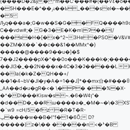
{����D�2&y� ^m��C'���#�{��V٤�o�������j�j'�ε�*�����,��!
�5H���E�^��ߕ��ﱰ_���seI�~��q�e6���2.��q
� 5
Ԡq���a�;G�w��S�G��FQ����h9o>��T��qR"e9
C��vdw#;� G�3�E�K�ՠ\ʔ��(/
���ʋ�H�[�x�^2~3He�PSO�V&V#�,
��ZM�X��`��c��&1��MMx^�}
�����@�� ��9��u�]�$
7��J2����p X�^��0o���K���k�;����
��JI3�_��2N���x�4C�3�ʡ�����L

��Ia(�k�Z�QH��+/
��1�4~bV�Jl�y�A�=1��J]*��mx㕣�#���ꌇ
_AA��d�u�gR�<� \�P� ��%�X-
�^�Dl���Kisw�s~.�6�W4ɿ"�
�d��D�_��Rɯ����a�_�M�~�\�3X
�`w9 =cH/5�fz �R�T�R-
ݐ����w��B�!"f�1�6Õ; D?
�����) z�\�� �����n<�ܑ�B