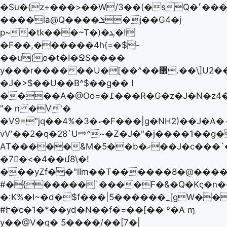
�Su�(z+���>��W/3��(�sQ�׳�����H�AL�6�SD��)���5�U-/
����la@Q����ݏ�j��G4�j
p~�tk���~T�)�ܔ�!
�F��,������4h{=�$-
��u(o�t�I�ՋS����
y���r������U�[��^��޲.��\]U2��*��
�J�>$��U��B^$��g�� I
����A�@Oo=�߁���R�G�z�J�N�z4�ڣ��
"� n �V'�
�V9="jq��4%�ކ�3�F���|g�NH2)��J�A�۰d���
vV'��2�q�28`U⤇^~�Z�J�"�j����1��g
AT�����&M�5��b�ޚ��J�c���`�(J����n��е������ɲ{���]�-
�7﷜�<�4��մ8\�!
���yZf��"lIm��T������8�@����
#�{�����`����F�&�Q�Kς�n��
�:K%�I~�d�$f���|5������_[gW�
#Ւ�c�1�*��yd�N� �f�=��[�� º�A ɱ
y��@V�q� 5����/��[7�|