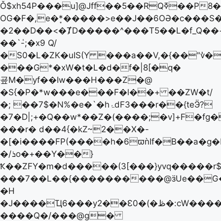
Ǒ$xh54P���u]@Jff��5��RQߧ��P8�vx9U�Ek.�[����)&�-
OG�F�,e�*͙�����>e��J��6OӘ�c���S�W�^
�2��D��<�ȾD�����^���T5��L�f_Q�
��`ٝ-;�x9 Q/
�S0�L�ZK�uIS(Y ���a��V,�{��"v̔
���G*�xW�t�L�d�f�|8[�q�
굪M�yf��Iw���H���Z�@
�S{�P�*w���e���F�l��+ ��ZW�t/
�; ��7$�N%�e�`�hۂdF3���r��{teӬ?
�7�D|;+�Q��w*��Z�(����;�v]+F�fg�
���r� d��4{�kZ~2��X�-
�[�i����FP(����h�6ϖǹIf�B��a�g�
�/ܪo�+��Y��}
Ҟ��ZFY�m�d�����(3[���}yvq�����r
���7��L��{����������@ӟUe��G�
�H
�J����Ҵ6���y2��Ɛ0�(�ڟ�:cW������RS�7�u�~dh�Bn'-
����Q�/���@g�