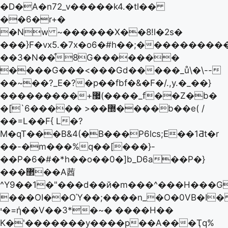
�D�A�n72_v�����k4.�tl��
��6�r+�
�Nw ~������X��8!l�2s�
���}F�vx5.�7x�o6�#h��;����������
��3�N��͒8G�������
����G���<���Gd�����_ů\�\--
��~��?_E�?�p��fbf�&�F�/.,y.�_��}
���������+޷(����_f��Z�b�
�[`6����� >��޽����b��e( /
��=L��F{ L�?
M�qT���B&4(�B���P6lcs;E��1Ƌt�r
��-�m���%q��[���}-
��P�6�#�*h��o��0�]b_D6a��P�}
���޲��A莤
^Y9��1�"���d��й�m���^���H���G
���OI��OΎ��;����n_�O�0VB�I�ތ
י�=ή��V��3*�~� ����H��
K�'�������y����p��A���Ҭq%