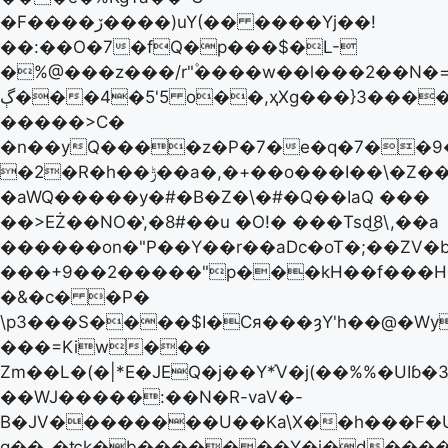
�F����ڒ����)uY(�� ����Yj��!
��:��O�7�fQ�p���$�L-
�%@���z���/r"۫����w��l���2��N�=
ڳ���4�5'5 o��,ҳXg���}3����C��X�/
�����>C�
�n��yQ����z�P�7�e�q�7��9�
�2�R�h��ݱ��a�,�+��o���I��\�Z��
�aWQ�����y�#�B�Z�\�#�Q��IaQ ���
�� >EŻ��NO�̔,�8#��u �O!� ���Tsd͜8\,��a
������on�"P��Y��r��aDc�oT�;��Z
���+9��2�����"p���kH��f���H
�&�c� �P�
\p3���S����$I�Cя���ȝY'h��@�Wy
���=Kiw���
Zm��L�(�|*E�JEQ�j��Y*֡V�j(��%%�UIɓ�
��WJ�����:��N�R-vaV�-
B�JV��������U��Ka\X��h���F�
g��_�ʨk�b�������Y�j�d����R