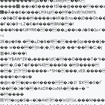
��������Rɠ&��?�[3Mn͕H��K
����׹:��x�5����15أ��@������i�x3[��p8����fW4���&�s�`��~�z�\?
޼�Ă��6�(���LHܦܹ��f�DvXvDW!%
<�8�DF�������x�k֜K�Յ:nu��j0��Gb�
�Ғ�)�9~LZ�E�#���BM� �!
���N��fJ#YRڽ�����6��o�J�9�]u<'�
ぺ
2E�p�ܔ��.�8D�&�R����l|qs����]��^�\��,\0�%G�+3���vہ2���"��1��J
�� w����m�;�,;�g� ��܋���C;�j
웲�kJ�ɍ��\
��'Y$AW^ZK�ޱ����\dC���O�̆���T�^k�mO$��K'�؜� E�͕3
�ˑ�,G�T�F��N4} ���8� �9����
��`jY'i�����~*5H����,vE8.����
���h�m�e�
�@n:�'�j�w�H�����J�2!`$X'�S�!۟
t���:}�1��AsOX�cߛNA���+�`"
�����
雨Y�og�S�<�]�Ak��\v\)uL���M�