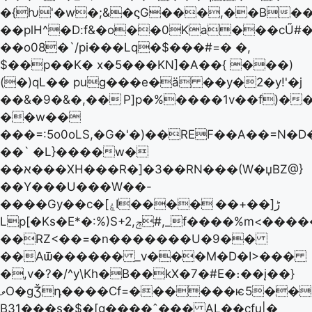
�{ƕ'�w�;&�ϛG���,��B��
��plH^�D:f&�o��0Ka���cŰ#�
��o08�`/pi���Lq�$���#=� �,
$��p��K� x�5���KN]�A��{ ���)
(�)qL�� pug���e�ä ��y�2�y!'�j
��&�9�&�,��
P]p�%����1v��f)�
��w��
���=:5o0oLS,�G�'�)��REF��A��=N
��` �L}����w�
��א���XH���R�]�3��RN���(W�џBZ@}
��Y���U���W��-
��+��]ڑ
����Gy��c�[ۼI����
Lp[�Ks�E*�:%)S+2,ݘ#,_f����%m<�������)�~>�}
��RZ<��=�n�������U�9��
��Aѿ������ _v���M�D�I>���
�,v�?�/^y\Kh�B��kX�7�#E�։��į��}
ވO�gǮդ����Cf=������ѥ5���x�@�F���mrd�#�N�N!>#��g�;�ר�PB��������B�~��q{S=A#.,��͵#�
B31���s�$�[g����ˆ��� AL��cfu|�