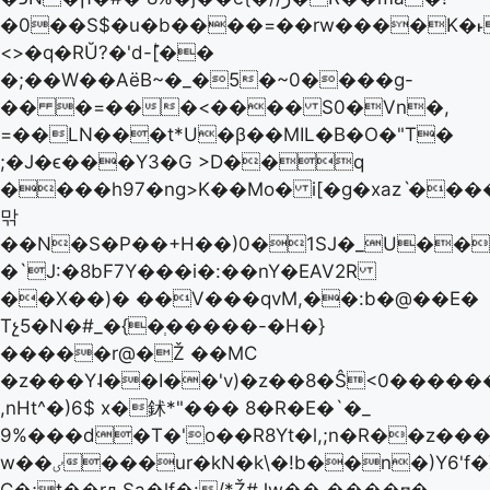
�0��S$�u�b����=��rw����K�˫zC
<>�q�RŬ?� 'd-ؕ[��
�;��W��AëB~�_�5�~0����g-
�� �=���<���� S0�Vn�,
=��LN���t*U�β��MIL�B�O�"T�
;�J�ϵ���Y3�G >D��q
����h97�ng>K��Mo� i[�g�xazˋ���
맊
��N�S�P��+H��)0�1SJ�_U��
�`J:�8bF7Y���i�:��nY�EAV2R
��X��)� ��V���qvM,��:b�@��E�
Tչ5�N�#_�{�ְ�����-�H�}
�����r@�Ž ��MC
�z���Y˨��I��'v)�z��8�Ŝ<0����
,nHt^�)6$ x�鉥*"��� 8�R�E�`�_
9%���d�T�'o��R8Yt�l,;n�R��z��
w��ٸ���ur�kN�k\�!b��n�)Y6'f�X