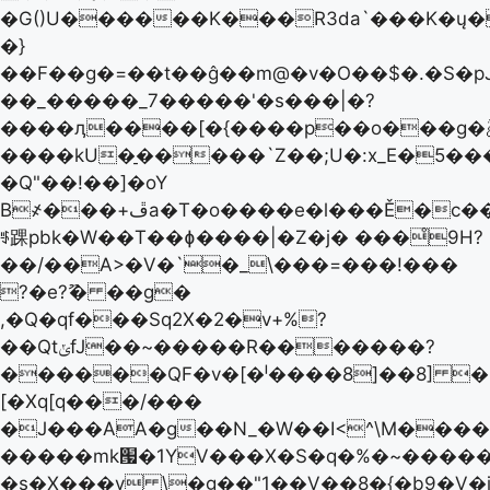
�G()U������K���R3da`���K�ų�
�}
��F��g�=��t��ĝ��m@�v�O��$�.�S�p
��_�����_7�����'�s���|�?
��
��ӆ����[�{����p��o���g�ࣃ�ͽNժ�q�:؟
����kU�̠�����`Z��;U�:x_E�5��
�Q"��!��]�oY
B҂���+ڦa�T�o����e�l���Ě�c����+�7���J4�g�����0����
ꆖ踝pbk�W��T��ɸ����|�Z�j� ���̊9H?
��/��A>�V�`�_\���=���!���
?�e?ޫ� ��g�
,�Q�qf���Sq2X�2�v+%?
��QtݵfJ��~�����R�������?
������QF�v�[�ˡ����8]��8] �8�
[�Xq[q���/���
�J���AA�g��N_�W��I<^\M����
�����mk՗�1YV���X�S�q�%�~�����
�s�X���v \�g��"1��V��8�{�b9�V�