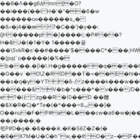
��8�Λ��gߡ6mn[�O?
��i���{��i H�'�"��6�w
������oϭ������s_�
�8ޜ�j4�ͧ�֖ԙ7�C��'}�y��:
{jH�����p�]����i;:�P#��?
H�&J�(�1�Y� 1�����꿀
��\5vkR�s'��#����'$����C*���;HW
�[pq(`o�����{�%�
b���.�[i�!.H�g������q����h�
�G��v`�O\Z�R(Di��Tؔ�<��E�hl
��s�q�y�YT�δ-/z����k���w�
�����& 'V�b�^s���*�v���/D�
e?�i) zg��R �(0��D ��醴
�&X�R�Cj�*Te�{�*���=8ݔ��]�
O��nu�F�P#a�L���cw�a6�w�j�
��ɻ����;�
뮋P#D�ց�.�&���ӂ.�K�SěZ�Z�(�
�B�X7M�U�C�h˜w,��Ԟ O� z~�{