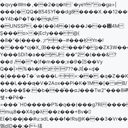
�qvy�Wm�
,��2�q�h`�yeY"o�ga>|
���{�QQ�BƼ4SYf��dg8����X.��12��9
�Y4b�P�T�/�qk/
�UNSSP,��(��}4�)���J���΍4M
Ş���o>�jEc!y���@(
�8�"�(����.
;r^�~#���ĶYn�!
����*oj�X_(B���c���P�p�ZX3W��
Y���SDi1�a��}J ��"2 �(���& ?
��d /�*�}f�m���;x�9�]S��Vy
Q��|>%�k�Hz7??�JI[�+ʠ�
�[����T�`w���L-=:��.�q�Z��
���L���ƣ�V�2Aox��Pi�K�1M�[� eB/
�b���$�:�b���ͫ��ʛJ���Tw2"���8Ѭ
썣+�Pѐ�-
=���`H0�����P%�q��(���g7Ri����
mɰ8��X4g�λ��z���+Bv�𩔲
E{�b��j��#u:эdL���f�!Rs@K���3�Vr
鴒dlD��;�{-撯