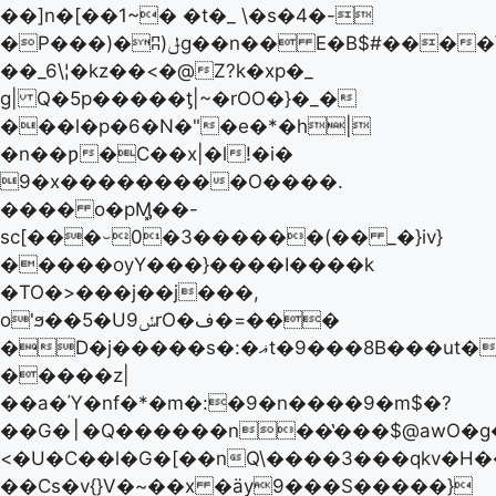
��]n�[��1~� �t�_ \�s�4�-
�P���)�ʭ)ݪg��n�� E�B$#����\���U�ٸ"Kv�_í�N�-
��_6\¦�kz��<�@Z?k�xp�_
g| Q�5p�����ƫ|~�rOO�}�_�
���l�p�6�N�"�e�*�h|
�n��ƿ�C��x|�l!�i�
9�x���������O����.
���� o�pӍ͓��-
sc[���⌣0�3������(�� _�}iv}
�����ѹY���}����I����k
�TO�>���j��j���,
o'ϧ��5�Uݽ9rO�ف�=���
�D�j�����s�:�ޣt�9���8B���ut�>.��ʠo�\7��@p���=����6O�89�T�Q��[�6ܣ
�����z|
��a�Ύ�nf�*�m�:�9�n����9�m$�?
��G�׀�Q������n��̔���$@awO�g�׻��p6೻�ٸy$O�Umw�q�����}
<�U�C��l�G�[��nQ\����3���qkv�H
��Cs�v{}V�~��x �ӓy9���S�����}