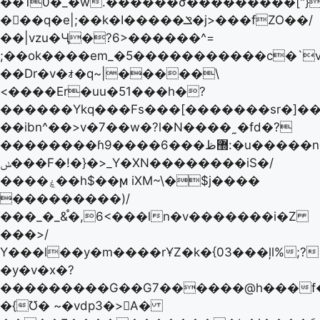
��10�_�w.������σ���������["}
���q�e|;��k�I�����ݏ�j>���fZO��/
��|vzu�Ӌ�?6>������^=
;��ok����em_�5�����������c�`v
��Dr�v�ｫ�q~|�����\
<����Er�uu�51���h�?
������Ykq���Fs���[�������sr�]��
��ibn^��>v�7��w�?l�N����˷�fd�?
��������ɦ9����6���޽ظ:�u�����n�߯�x߰Z���/
ݭ���F�!�}�>_Y�XN��������iS�/
����ۼ��h$��ϻ iXM~\�$j����
���������)/
���_�_&֯�,6<���ln�v�������i�Z
���>/
Υ���l��y�m����rҰZ�k�{03���ļl%;?
�y�v�x�?
���������G��G7������@h���f�]��q
�{Ʊ� ~�vdp3�>A�