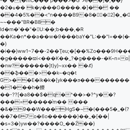
-�`�(�mC��� p���>�G">e��]�,��}
�ة�2�� k�у���G����.�]�� ��
��4�5%��<"n����B9�8�󿫗�2]�_�
~~���"BR�B8�
ld�m�'��"�U:��;b���,�R
��Ka�n*��a��w�9���baY�"L:��"l=��(��
�}
�i��}ww1~7��-2��Ţeu;�[��%Zo���9H����O��>�۳���ݳ����7Z
�g�����ϖi<���K��_?�g����-�K~n=o|
�nw?������]t}y}~xx�� �ꉱ}
��ֆ���>��k~�q�t
G >��E�ik�k�[yk���ϧ����������
�1���h�鱳
��-??[�a8��$�q�^��>�?^y��?
���=�����ͯm�� ���
�&�9��W���ΗgS�~�(���5�_�(?
��7�67o�6o������}��_�[��|
�s=3�}yw��?����O_��Ź��}