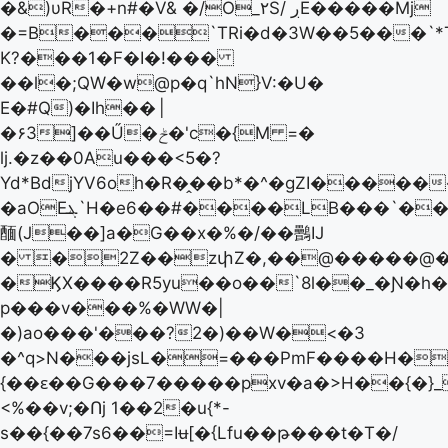
�&)υR�+n#�V& �/O_۲S/ ڔE�����Mj
�=B���`TRi�d�3W��5���`*
K?���1�F�I�!���
��l�;QW�w@p�q`hN}V:�U�
E�#Q)�Ih��
|
�۶3]��Ű�ݲ�'c�{M =�
ǉ.�z��0Au���<5�?
Yd*BdjYV6oh�R�̭��b*�^�gZI�����
�aOEܔ`H�e6��#����LB���`��;�:�Ѥ�c�9��Rk��<��{��̿�?
䤄(J��]a�G��x�%�/��䴑IJ
� �2Z��zփZ�,��@�����@�
�ϏX����R5yu��o��`8l��_�Ɲ�h�y
p���v���%�WW�|
�)ao���'���?2�)��W�<�3
�^q>N���jsL�=���PmF����H�
{��ԑ��G���7�����pxv�a�>H��{�}_
<%��v;�Ոj 1��2�u{*-
s��{��7s6��=Iʉ[�{Lfu��թ���t�T�/