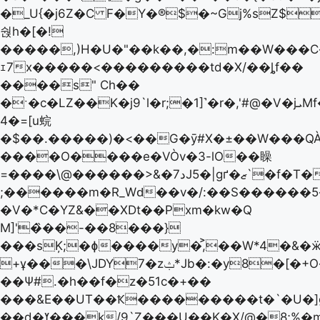
�_U{�j6Z�C F�Y�®$�~Gj%sZ$
숹h�[�!
�����,)H�U�"��k��,�:m��W���C�
ｪ7x�����<���������td�X/��ȴf��
����s" Ch��
�ˑ�c�LZ��K�j9`l�r;�1]˺�r�,'#@�V�jܝMf��?
4�=[u䖾
�$��.�����)�<��G�ȳ#X�±��W���QÀ
����O����e�VÒv�3-lO��矂
=����\@������>&�7دJ5�|gґ�ޒ`�f�T����"
;������m�R_Wԁ��v�/:��Ѕ������
�V�*C�YZ&��XDt��Pxm�kw�Q
M]'�̏��-��8���}
���sĶ;�ɸ����y�,͐��W*4�&�
+ұ���\JDY7�zݑ*Jb�:�y8�[�+O�w5Zj�e'
��Ѱ#.�h��f�z�51c�+��
���&E��UT��Ҟ���������t�`�U�]g
��d�ߌ���k/9`Z���U��K�X/@�8;%�m�9{���!h�O����ϭ�|=�~|u�}