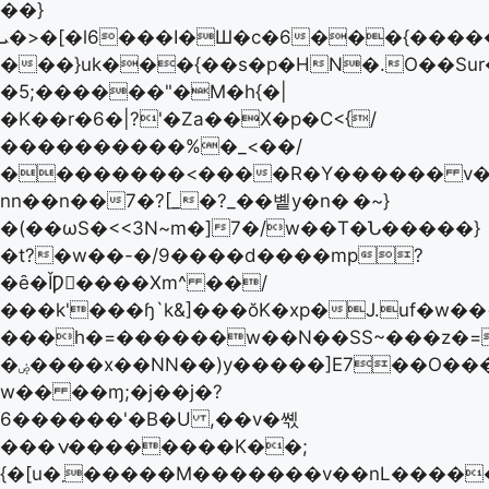
��}
ܝ�>�[�l6���I�Ш�c�6���{��������W�}N���'y��p�1��.o�>�I.7�æ���0���Β���ݟ�/
���}uk���{��s�p�HN�.O��Sur
�5;������"�M�h{�|
�K��r�6�|?'�Za��X�p�C<{/
����������%�_<��/
��������<����R�Y������ v���
nn��n��7�?[_�?_��볱y�n�
�~}
�(��ωS�<<3N~m�]7�/w��T�Ն�����}
�t?�w��-�/9����d����mp?
�ȇ�ǏǷ�ُ���Xm^ ��/
���k'���ɧ`k&]���ŏK�xp�J.uf�w�
���h�=������w��N��SS~���z�=�&����Ï���
�ۻ����x��NN��)y�����]E7��O�����
w�� ��ɱ;�j��j�?
6������'�B�U ,��v�쎿
���ݍ��������K��;
{�[u�܂�����M�������v��nL�����[����?