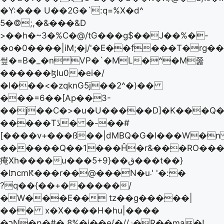
�Y:��� U��2G�`:q=%X�d^
5�©;,�&���&D
>��h�~3�%C�@/tG���g$��J��%�-
�o�0����|iM;�j/'�E��f���T�rg�
쎂�=B�_�n VP�`�ML�^�M쭗
������ɮIu0�ei�/
�l���<�zqknG5j��2^�)��
���=6��[Ap��3-
��j��C�>�u�U�����D]�K���Q��,�C@�=��5X:eGN��p�:�ݧ
�����Tڐ� �-��#
[����v+���ß��|dMBQ�G�l���W�
������Q��1���Ĥ�r&���RO��
痷Xh����u���5+9}��ق���t��}
�lתcmԞ���r��@���N�u܁' '�:�
?q��{��+������/
�W���E�� tz��g�����|
��� x�X����H�hu|����
�כN�ր�#� 8%�j��e{�//ز�R��ma�!