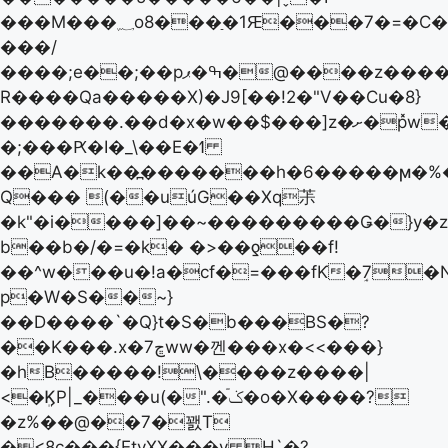
���M���؁o8���ַ�1Ԙ���7�=�C��.eРwQ�����D<5\n��Q
���/
����;e��;��pߒ�ޕ�@����z����=�U�
R����Qa�����X)�J9[��!2�"V��Cu�8}
�������.��d� x�w��$���]z�ށ�p̽w����my���}
�;���Ԗ�I�_\��E�ߗ
��A�k��߽�������h�6�����ϻ�%
Q��� (��uúG��Xq茮
�k"�i����]��~���������Ǥ�}y�
b��b�/�=�k� �>��ƍ��f!
��^w���u�!a�cf�=���fƘ�ٟ7�
p�W�S��~}
��D����`�Q}t�S�b���BS�?
��K���.x�7ڇww�껜���x�<<���}
�hB�����!\����z����|
<�ܸϏP|_���u(�".�ݢٙ�o�X����?
�z%��@��7�꽰T
�<8c���{EtyXX���v H`�?