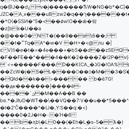
q�@J��d
¿v�j�������߰%W�NG�b*�C]
JZC�A,x���uBzw2�q��ך������t�۷]��[{��
�*O{�SSͶ�"5�<��ǿw!O��ǽ�띾
�z[bk�U��a
�@���0� NT�{��8��s\6��;
��t�״Tq�A^�w�V �H+�<@лu �|
٤ V)!i�e�t�=�4e���+�bS��d��zSEQ֝��r�����=��We0
�F��FE��^���4��K�2����Z�!2P�v
`<+�����F���/ D��K(CA_�ʖG�!OA%
��ZcW�j�5�L������ݿ�M��3�S֝������9��A�%��U����~�d�G���S�>A�(=�6�������#C����U�m���^�,Ċ|
�Qǂd��k��>����� b�ѐ7G!
��ԫ�������]����ѐ-
����`ݶ�M��A��B ��
be.*�JԽD�WT��\��VQ��7:V��u��*5���^
�I�2'Č����^�(J�,Y:S��q:�<}
����0�2J�H�٠�Ή�6
��b�ԯb\�L0��(�Eh�Lۣ�s-5�ƛ�)