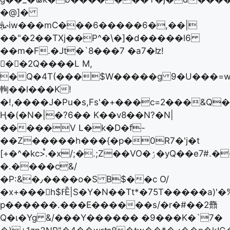
�@]�
ܞ˞iw���mC���6�����6�,��|
��"�2��TХj��P^�\�]�d�����l6
��m�F.�Jt�`8���7 �a7�ʫ!
��2Q����L M,
�Q�4T(���$W�����g 9�U���=w��Y6�f�T٬�b�!v%�o!W
䡘��l���K!
�!,����J�Pu�s,Fs'�+���c=2���&Q�
Ӊ�(�N�|�?6�� K��v8��N?�N|
�����V L�k�D�f-
��Z�����h���{�p�0R7�'j�t
[+�^�kc>֩.�x/;�.;Z��VO�ۯ̽�yQ��e7#.������r���N���jw�cOp��
�.����c&/
�P:&�٫����o�S B$��c O/
�x+���h$ߓȄ|S�Y�N��Tt*�75T�����a)'�%N�c<������:-
p������.���E������s/�r�#��2䨊
Q�ɩ�Yg &/���Y������ �9���K�`7�