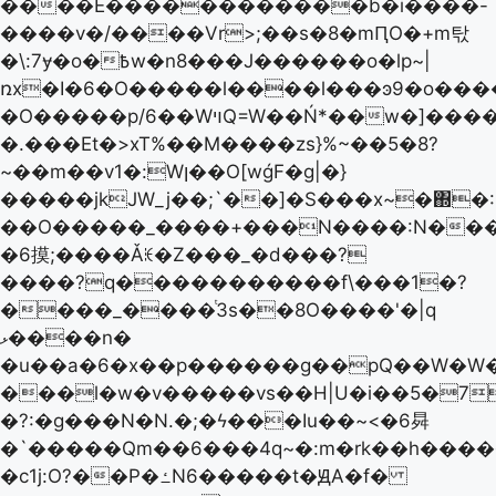
����E������������b�i����݇-
����v�/����Vr>;��s�8�mԤO�+m탃
�\:7ɏ�o�߿w�n8���J������o�lp~|
ռx�I�6�O�����l����l���ͽ9�o���
�O�����p/6��WױQ=W��Ń*��w�]����{�]�q,~��̾E�|
�.���Et�>xT%��M����zs}%~��5�8?
~��m��v1�:Wן��O[wǵF�g|�}
�����jkJW_j��;`��]�S���x~�΍�:9
��O�����_����+���N����:N��
�6摸;����Ǎꏅ�Z���_�d���?
����?q�����������f\���1�?
����_����ͭ3s��8O����'�|q
ޅ����n�
�u��a�6�x��p������g��pQ��W�W
���l�w�v�����vs��H|U�i��5�7��ǀJ
�?:�g���N�N.�;�ϟ���Iu��~<�6曻
�`�����Qm��6���4q~�:m�rk��h����
�c1j:O?��P�ߑN6�����t�ԬA�f�