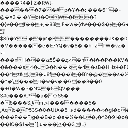
����R4�] Z�RWt-
������7��# p�Y��: ���6`ʼ�-
@�X2'� �Yo)�OW�f�?
�}v��f��+,�83;F�w�{dw���$�y�
䎚
$Sύ�Y.��@�Β��������J&��
�V������e�E7YQ�v�8�.�h+ZPW�vZ�
ᇚ
���n H���\z5Š��ܮ<�n�l��P��KV�
�&���s4�J G�N��Ik;�4�ƾB�HHz+̎�F6
��*z&.;8�
J8f���\�BY�@���s�%
�*�\���򢦂�w�y�
�G��8��0
�+0�W�P�N%�ƼQV���
S#c���A.*�a�O
S5̼�
�8���Sقmt>f�������5�
���P��F)g��B�pۤ�a�%��Ĺ�,�^2�9]�c
��IC�$1�`[,u��� ��3(L}