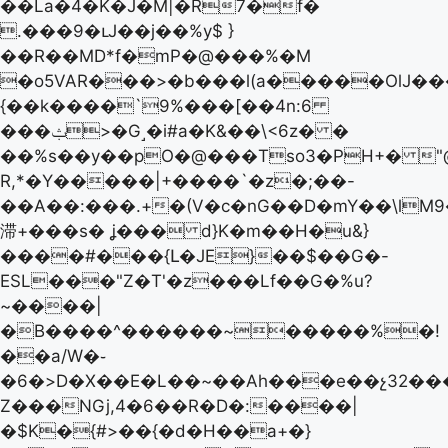
��La�4�K�J�M|�R7�f�
.���9�ւJ��j��%y$ }
��R��MD*f�mP�@���%�M
�o5VAR���>�b���l(a�����OlJ��
{��k����`9%���[��4n:6
���ݑ>�G˼�i#a�K&��\<6z� �
��%s��y��pO�@���Tso3�PΗ+� "@
R,*�Y�����|+����`�z�;��-
��A��:���.+�(V�ϲ�nG��D�mY��\lM
滞+���s� ʝ��� d}K�m��H�u&}
����#���{Լ�JE}��$��G�-
ESL���"Z�T'�z���Lf��G�%u?
~����|
�B����^������~�����%�!
��a/W�֊
�6�>D�X��E�L��~��Ah���e��չ32��
Z���NGj,4�6��R�D�:����|
�$K�{#>��{�d�H��a+�}