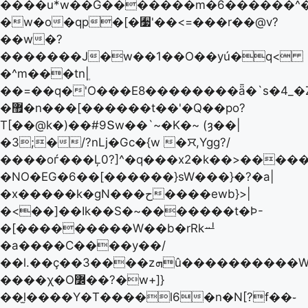
����u*w��G�������m�6������^�
�w�o�qp�[�﫷'��<=���r��@v?
��w�?
�������J�w��1��O��yú�q<
�^m���tnܸ|
��=��q�'O���E8��������ǟ�`s�4_�
�޿�n���[������t��'�Q��po?
T[��@k�)��#9Տw��`~�K�~ (ȝ��|
�3;�/?nLj�Gc�{w �ꯆ,Ygg?/
����oѓ���Ļ0?]^�q���x2�k��>������s�
�NO�EG�6��[������}sW���}�?�a|
�x�����k�gN���ح����ewb}>|
�<��]��Ik��S�~�������t�Ϸ-
�[���������W��b�rRkퟂ
�a����C����y��/
��l.��ç��3����zܗû����������W[�����08
����χ�O߼��?�w+]}
��l̫����Y�T����l6�n�N[?f��֊