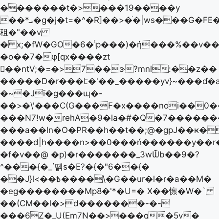
�������t�>���19����y
��*ܝ�g�j�t=�^�R]��>�ׄ�|ws���G�FE�g
租�"��v
� x;�fW�GO�6�ݳp���)�ή���%��v����$�8G5x
�o��7�φ[qx����zt
��ntV;�=�>7��ɝ?mnl:��z��
�����D�r���է�'��_�����yv}~���ɗ�a�ﺧ�*=Kg�U)g��>>���q�������٘��c.+
�~�Jї�g���ɰ�-
��>�\'���C(G���F�x����noi��0�
���N7!w�rehA�9�la�#�Q�7�����
���a��ln�O�PR��h��t��;@�gpJ��ҝ�
����d|h����n>��0���ń������y��r
�f�v��@ �p)�r�������_3wѾb��9�?
^���{�_΄뗽s�E?�{�"6��{�
��J}l<��߿����\�G��ur�l�r�a��M�
�eg��������Mp8�'*�U=� X��懔�W�`
��(CM��l�>d�������-�-
���6Z�_U(Em7N��>���q�5v�