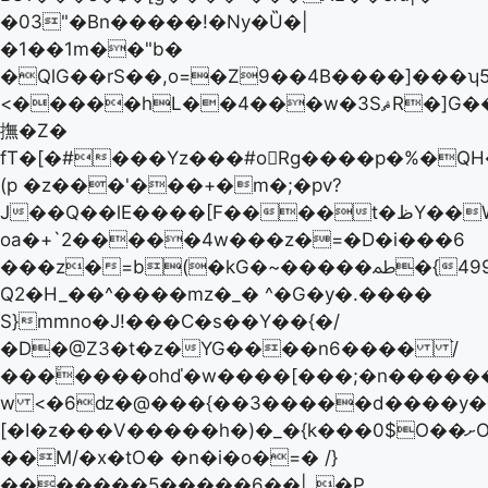
�03"�Bn�����!�Ny�Ȕ�|
�1��1m��"b�
�QlG��rS��,o=�Z9��4B����]���ʮ5�
<�����hL��4���w�3SޘR�]G��
撫�Z�
fT�[�#���Yz���#o󙶰Rg����p�%�Q
(p �z���'���+�m�;�pv?
J��Q��lE����[F����t�ظY��W�0Zv��if
oa�+`2�����4w���z�=�D�i���6
���z�=b(�kG�~�����ﴳ�{499uGύ�B�
Q2�H_��^����mz�_� ^�G�y�.����
S}mmno�J!���C�s��Y��{�/
�D�@ZЗ�t�z�YG����n6���� ֿ/
���٘����ohď�w����[���;�n������ݞj�xaٯZC���=mGkÁ��rxz/6�����M
w <�6ǳ�@���{��3�����d����y��
[�I�z���V�����h�)�_�{k���0$O��ށO��!N��o|
��M/�x�tO� �n�i�o�=� /}
�������5�����6��|ˬ�P