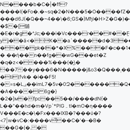
N����b�C�|�ff?
����l{�Fo�.�~sq�2�N���5�O����fZ
���d6J(�Q��~4��\�6;GS�}Mђl�H>Z�G�)�
�$�[舖
�E�r�g�^Jc;���i�Vc���r��#��
y j��ӓ<�K��a`�����d�3�
���pk�I�*�X%���F�c��
� ��ή��n��fg��wG���et�Z
�q�z<����%���(�̫\�
��7��y���6�N�����j&o3�Q���܄��z�"���Ζ�E1�p�P�~y�3ۻ���i_��zM��^��w�Lk|
�ti(fvk� �i��F5!
�=s�Lۻ��imL7�5v�0Զ�������Q���x����/
�A����i 6g�}
�2�]м�fpc��5��/����ԁN{�
L��"��hd�m�Vp`*PlGہ tI�mO�ƞ����
V���E�c�\�Fx���IXB�?� ��ύ�?
<7|w�vC�:����v̽��C�'�-�B�
��G�{�. �