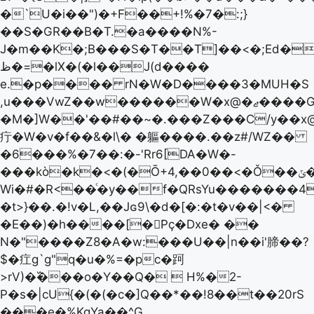
�`U�i��")�+F��+!%�7�:;}
��S�GR��B�T.�a����N%-
J�m��K�;B���S�T��T]��<�;Ed�l
ظ�=�lХ�(�l��J(d����
e.�p���� rN�W�D����3�MUH�S
,u���VwZ��w������W�x@�ޖ����G׫e����HOcG��5�Ҳ�)l�-
�M�]W��'��#��~�.���Z���C/y��x
疔�W�v�f��&�l\� �軀����.��z#/WZ��
�6���%�7��:�-'Rr6[DA�W�-
���kò�k�<�(�Ō+4,��0��<�Ǒ��ݶ�FpX@���ܳ�G$��+Wt
Wi�#�R<��ͨ�y��f�QRsYu�������4.
�t>}��.�!v�L,��Jɢ9\�d�[�:�t�v��|<�
�E��)�h����[�͘Pç܏�Dxe� ��
N�"����Z8�A�w:���U��|n��i'腣��?
$�疘g`g"q�u�%=�pc�跒
>rV)�߰���o�Y��Q�  H%�2-
P�s�|cU{�(�(�c�]Q��*��!8��t��20rS
���e�%KgYa��^G