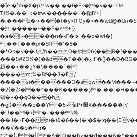
�]e:�]m�X�pw��.��l�Fk� �v��=Oe
T}%�.��`<�#w.������=�⳦gIY+|
�:���c�ۥ+���f�y>RIGy�>��\c􌕌@� n�$!
�I�����~��E�e+|}
�a�)~����n�kF�;s`��p�wl�{
;��T���ԗ�Sf{�'�8�
�*Q<�<��J/b�� O�/p06{��B�[�
���S#ZO%�)�&d�T��)�ڄ;F�Ǯ��D�BG��T��15�id�Q�v�H��+EVJ׳lf%R
䞲��<��gY�\����`�
����m;%�Bf��3�Ё/
����si������Ɔ�sqw��M���~�w*�h*٠�h�Sa���Y���i��]Ig���:��σ
�2{�Z:���^���K�����ș�:��r�H��
댂�+��gQ���h
�g!)���o��YF�٭5aP+׊X������]י/
�U���+h�J���s쏧
��J�~F��z)�)&�6��(�'�$�;q��|0v
��V��b�n�
zɁ*�{U�|]˃�A�ip(��b>��d���&�*���