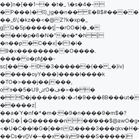
��]n�[��1~� �t�_ \�s�4�-
�P���)�ʭ)ݪg��n�� E�B$#����\���U�ٸ"Kv�_í�N�-
��_6\¦�kz��<�@Z?k�xp�_
g| Q�5p�����ƫ|~�rOO�}�_�
���l�p�6�N�"�e�*�h|
�n��ƿ�C��x|�l!�i�
9�x���������O����.
���� o�pӍ͓��-
sc[���⌣0�3������(�� _�}iv}
�����ѹY���}����I����k
�TO�>���j��j���,
o'ϧ��5�Uݽ9rO�ف�=���
�D�j�����s�:�ޣt�9���8B���ut�>.��ʠo�\7��@p���=����6O�89�T�Q��[�6ܣ
�����z|
��a�Ύ�nf�*�m�:�9�n����9�m$�?
��G�׀�Q������n��̔���$@awO�g�׻��p6೻�ٸy$O�Umw�q�����}
<�U�C��l�G�[��nQ\����3���qkv�H
��Cs�v{}V�~��x �ӓy9���S�����}