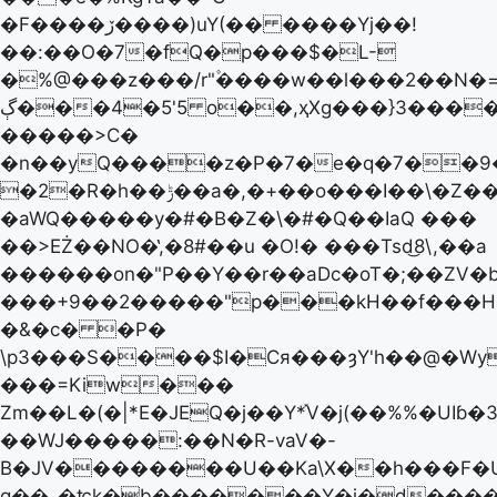
�F����ڒ����)uY(�� ����Yj��!
��:��O�7�fQ�p���$�L-
�%@���z���/r"۫����w��l���2��N�=
ڳ���4�5'5 o��,ҳXg���}3����C��X�/
�����>C�
�n��yQ����z�P�7�e�q�7��9�
�2�R�h��ݱ��a�,�+��o���I��\�Z��
�aWQ�����y�#�B�Z�\�#�Q��IaQ ���
�� >EŻ��NO�̔,�8#��u �O!� ���Tsd͜8\,��a
������on�"P��Y��r��aDc�oT�;��Z
���+9��2�����"p���kH��f���H
�&�c� �P�
\p3���S����$I�Cя���ȝY'h��@�Wy
���=Kiw���
Zm��L�(�|*E�JEQ�j��Y*֡V�j(��%%�UIɓ�
��WJ�����:��N�R-vaV�-
B�JV��������U��Ka\X��h���F�
g��_�ʨk�b�������Y�j�d����R