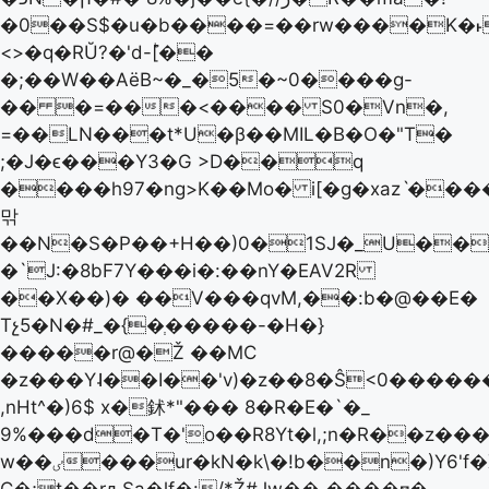
�0��S$�u�b����=��rw����K�˫zC
<>�q�RŬ?� 'd-ؕ[��
�;��W��AëB~�_�5�~0����g-
�� �=���<���� S0�Vn�,
=��LN���t*U�β��MIL�B�O�"T�
;�J�ϵ���Y3�G >D��q
����h97�ng>K��Mo� i[�g�xazˋ���
맊
��N�S�P��+H��)0�1SJ�_U��
�`J:�8bF7Y���i�:��nY�EAV2R
��X��)� ��V���qvM,��:b�@��E�
Tչ5�N�#_�{�ְ�����-�H�}
�����r@�Ž ��MC
�z���Y˨��I��'v)�z��8�Ŝ<0����
,nHt^�)6$ x�鉥*"��� 8�R�E�`�_
9%���d�T�'o��R8Yt�l,;n�R��z��
w��ٸ���ur�kN�k\�!b��n�)Y6'f�X