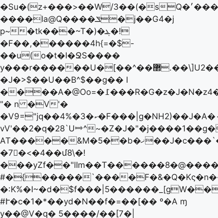
�Su�(z+���>��W/3��(�sQ�׳�����H�AL�6�SD��)���5�U-/
����la@Q����ݏ�j��G4�j
p~�tk���~T�)�ܔ�!
�F��,������4h{=�$-
��u(o�t�I�ՋS����
y���r������U�[��^��޲.��\]U2��*��
�J�>$��U��B^$��g�� I
����A�@Oo=�߁���R�G�z�J�N�z4�ڣ��
"� n �V'�
�V9="jq��4%�ކ�3�F���|g�NH2)��J�A�۰d���
vV'��2�q�28`U⤇^~�Z�J�"�j����1��g
AT�����&M�5��b�ޚ��J�c���`�(J����n��е������ɲ{���]�-
�7﷜�<�4��մ8\�!
���yZf��"lIm��T������8�@����
#�{�����`����F�&�Q�Kς�n��
�:K%�I~�d�$f���|5������_[gW�
#Ւ�c�1�*��yd�N� �f�=��[�� º�A ɱ
y��@V�q� 5����/��[7�|