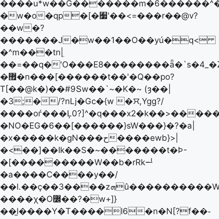
����u*w��G�������m�6������^�
�w�o�qp�[�﫷'��<=���r��@v?
��w�?
�������J�w��1��O��yú�q<
�^m���tnܸ|
��=��q�'O���E8��������ǟ�`s�4_�
�޿�n���[������t��'�Q��po?
T[��@k�)��#9Տw��`~�K�~ (ȝ��|
�3;�/?nLj�Gc�{w �ꯆ,Ygg?/
����oѓ���Ļ0?]^�q���x2�k��>������s�
�NO�EG�6��[������}sW���}�?�a|
�x�����k�gN���ح����ewb}>|
�<��]��Ik��S�~�������t�Ϸ-
�[���������W��b�rRkퟂ
�a����C����y��/
��l.��ç��3����zܗû����������W[�����08
����χ�O߼��?�w+]}
��l̫����Y�T����l6�n�N[?f��֊