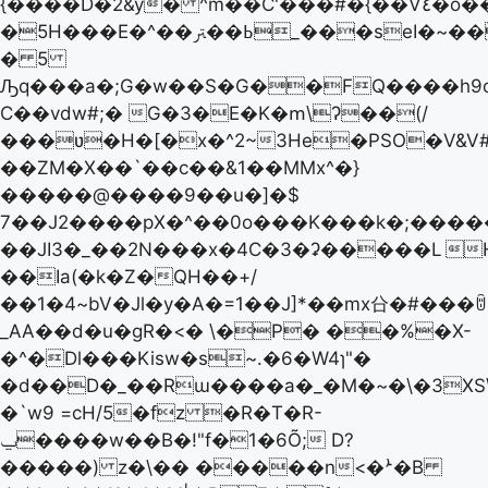
{����D�2&y� ^m��C'���#�{��V٤�o�������j�j'�ε�*�����,��!
�5H���E�^��ߕ��ﱰ_���seI�~��q�e6���2.��q
� 5
Ԡq���a�;G�w��S�G��FQ����h9o>��T��qR"e9
C��vdw#;� G�3�E�K�ՠ\ʔ��(/
���ʋ�H�[�x�^2~3He�PSO�V&V#�,
��ZM�X��`��c��&1��MMx^�}
�����@�� ��9��u�]�$
7��J2����p X�^��0o���K���k�;����
��JI3�_��2N���x�4C�3�ʡ�����L

��Ia(�k�Z�QH��+/
��1�4~bV�Jl�y�A�=1��J]*��mx㕣�#���ꌇ
_AA��d�u�gR�<� \�P� ��%�X-
�^�Dl���Kisw�s~.�6�W4ɿ"�
�d��D�_��Rɯ����a�_�M�~�\�3X
�`w9 =cH/5�fz �R�T�R-
ݐ����w��B�!"f�1�6Õ; D?
�����) z�\�� �����n<�ܑ�B