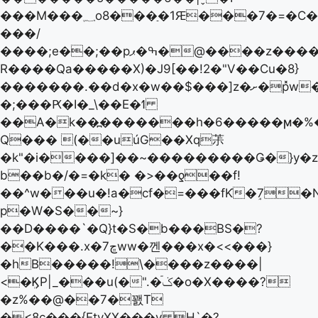
���M���؁o8���ַ�1Ԙ���7�=�C��.eРwQ�����D<5\n��Q
���/
����;e��;��pߒ�ޕ�@����z����=�U�
R����Qa�����X)�J9[��!2�"V��Cu�8}
�������.��d� x�w��$���]z�ށ�p̽w����my���}
�;���Ԗ�I�_\��E�ߗ
��A�k��߽�������h�6�����ϻ�%
Q��� (��uúG��Xq茮
�k"�i����]��~���������Ǥ�}y�
b��b�/�=�k� �>��ƍ��f!
��^w���u�!a�cf�=���fƘ�ٟ7�
p�W�S��~}
��D����`�Q}t�S�b���BS�?
��K���.x�7ڇww�껜���x�<<���}
�hB�����!\����z����|
<�ܸϏP|_���u(�".�ݢٙ�o�X����?
�z%��@��7�꽰T
�<8c���{EtyXX���v H`�?