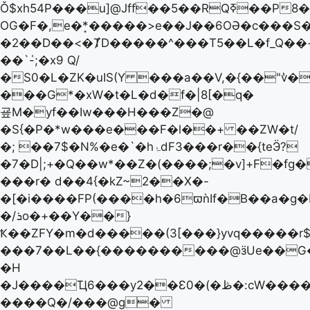
Ǒ$xh54P���u]@Jff��5��RQߧ��P8�vx9U�Ek.�[����)&�-
OG�F�,e�*͙�����>e��J��6OӘ�c���S�W�^
�2��D��<�ȾD�����^���T5��L�f_Q�
��`ٝ-;�x9 Q/
�S0�L�ZK�uIS(Y ���a��V,�{��"v̔
���G*�xW�t�L�d�f�|8[�q�
굪M�yf��Iw���H���Z�@
�S{�P�*w���e���F�l��+ ��ZW�t/
�; ��7$�N%�e�`�hۂdF3���r��{teӬ?
�7�D|;+�Q��w*��Z�(����;�v]+F�fg�
���r� d��4{�kZ~2��X�-
�[�i����FP(����h�6ϖǹIf�B��a�g�
�/ܪo�+��Y��}
Ҟ��ZFY�m�d�����(3[���}yvq�����r
���7��L��{����������@ӟUe��G�
�H
�J����Ҵ6���y2��Ɛ0�(�ڟ�:cW������RS�7�u�~dh�Bn'-
����Q�/���@g�