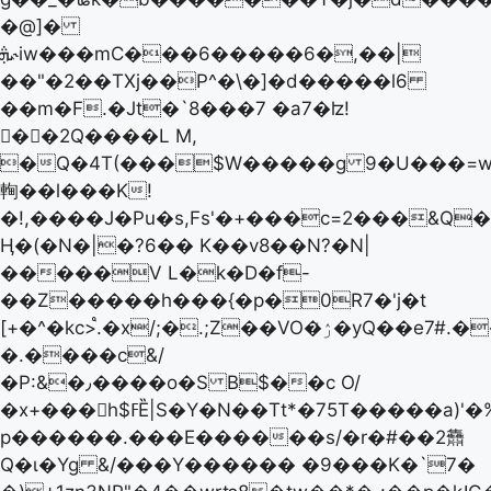
�@]�
ܞ˞iw���mC���6�����6�,��|
��"�2��TХj��P^�\�]�d�����l6
��m�F.�Jt�`8���7 �a7�ʫ!
��2Q����L M,
�Q�4T(���$W�����g 9�U���=w��Y6�f�T٬�b�!v%�o!W
䡘��l���K!
�!,����J�Pu�s,Fs'�+���c=2���&Q�
Ӊ�(�N�|�?6�� K��v8��N?�N|
�����V L�k�D�f-
��Z�����h���{�p�0R7�'j�t
[+�^�kc>֩.�x/;�.;Z��VO�ۯ̽�yQ��e7#.������r���N���jw�cOp��
�.����c&/
�P:&�٫����o�S B$��c O/
�x+���h$ߓȄ|S�Y�N��Tt*�75T�����a)'�%N�c<������:-
p������.���E������s/�r�#��2䨊
Q�ɩ�Yg &/���Y������ �9���K�`7�