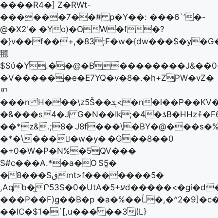
����R4�] Z�RWt-
������7��# p�Y��: ���6`ʼ�-
@�X2'� �Yo)�OW�f�?
�}v��f��+,�83;F�w�{dw���$�y�
䎚
$Sύ�Y.��@�Β��������J&��
�V������e�E7YQ�v�8�.�h+ZPW�vZ�
ᇚ
���n H���\z5Š��ܮ<�n�l��P��KV�
�&���s4�J G�N��Ik;�4�ƾB�HHz+̎�F6
��*z&.;8�
J8f���\�BY�@���s�%
�*�\���򢦂�w�y�
�G��8��0
�+0�W�P�N%�ƼQV���
S#c���A.*�a�O
S5̼�
�8���Sقmt>f�������5�
���P��F)g��B�pۤ�a�%��Ĺ�,�^2�9]�c
��IC�$1�`[,u��� ��3(L}