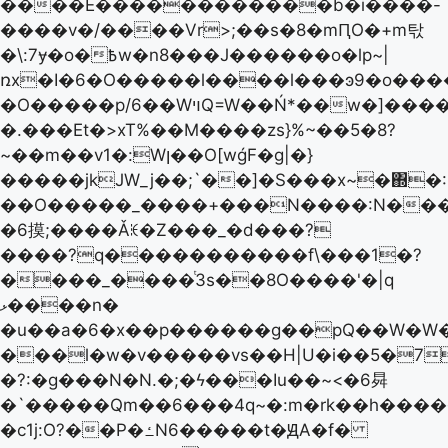
����E������������b�i����݇-
����v�/����Vr>;��s�8�mԤO�+m탃
�\:7ɏ�o�߿w�n8���J������o�lp~|
ռx�I�6�O�����l����l���ͽ9�o���
�O�����p/6��WױQ=W��Ń*��w�]����{�]�q,~��̾E�|
�.���Et�>xT%��M����zs}%~��5�8?
~��m��v1�:Wן��O[wǵF�g|�}
�����jkJW_j��;`��]�S���x~�΍�:9
��O�����_����+���N����:N��
�6摸;����Ǎꏅ�Z���_�d���?
����?q�����������f\���1�?
����_����ͭ3s��8O����'�|q
ޅ����n�
�u��a�6�x��p������g��pQ��W�W
���l�w�v�����vs��H|U�i��5�7��ǀJ
�?:�g���N�N.�;�ϟ���Iu��~<�6曻
�`�����Qm��6���4q~�:m�rk��h����
�c1j:O?��P�ߑN6�����t�ԬA�f�