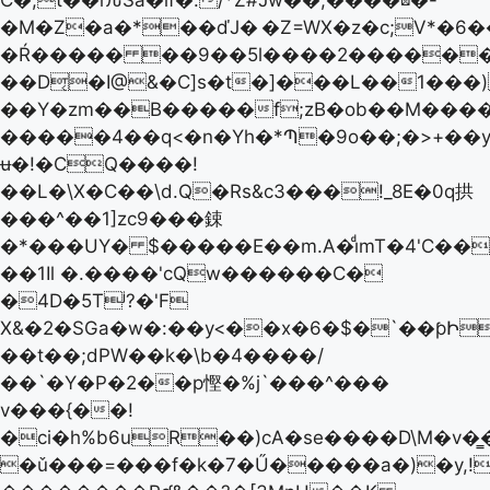
C�;t��rԉSa�lf�:/*Ž#Jw��,����⊠�-
�M�Z�a�*��ďJ�
�Z=WX�z�c;V*�6
�Ŕ����� ��9��5l����2������Rv
��D͔�I@&�C]s�t�]���L��1���
��Y�zm��B�����f;zB�ob��M����B
�����4��q<�n�Yh�*Պ�9o��;�>+��y
ʉ�!�CQ����!
��L�\X�C��\d.Q�Rs&c3���!_8E�0q拱
���^��1]zc9���鋉
�*���UY� $�����E��m.A�iͩmT�4'C��TYh��t*����\o��^ڒ�'�u[�S�@Cc�g����
��1Il �.����'cQw������C�
�4D�5Tʲ?�'F
X&�2�SGa�w�:��y<��x�6�$�`��ƥԻ
��t��;dPW��k�\b�4����/
��`�Y�P�2��p慳�%j`���^���
v���{��!
�ci�h%b6uR��)cA�se����D\M�v�͇�1��pV;�L���!p
�ǔ���=���f�k�7�Ű�����a�)�y,!