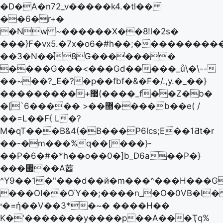
�D�A�n72_v�����k4.�tl��
��6�r+�
�Nw ~������X��8!l�2s�
���}F�vx5.�7x�o6�#h��;����������
��3�N��͒8G�������
����G���<���Gd�����_ů\�\--
��~��?_E�?�p��fbf�&�F�/.,y.�_��}
���������+޷(����_f��Z�b�
�[`6����� >��޽����b��e( /
��=L��F{ L�?
M�qT���B&4(�B���P6lcs;E��1Ƌt�r
��-�m���%q��[���}-
��P�6�#�*h��o��0�]b_D6a��P�}
���޲��A莤
^Y9��1�"���d��й�m���^���H���G
���OI��OΎ��;����n_�O�0VB�I�ތ
י�=ή��V��3*�~� ����H��
K�'�������y����p��A���Ҭq%