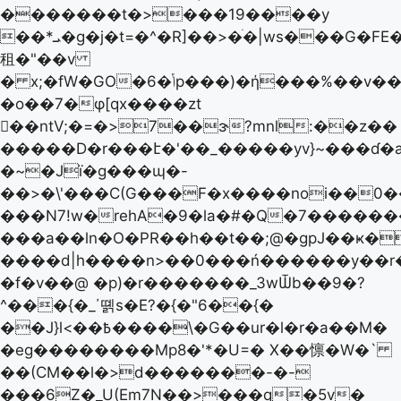
�������t�>���19����y
��*ܝ�g�j�t=�^�R]��>�ׄ�|ws���G�FE�g
租�"��v
� x;�fW�GO�6�ݳp���)�ή���%��v����$�8G5x
�o��7�φ[qx����zt
��ntV;�=�>7��ɝ?mnl:��z��
�����D�r���է�'��_�����yv}~���ɗ�a�ﺧ�*=Kg�U)g��>>���q�������٘��c.+
�~�Jї�g���ɰ�-
��>�\'���C(G���F�x����noi��0�
���N7!w�rehA�9�la�#�Q�7�����
���a��ln�O�PR��h��t��;@�gpJ��ҝ�
����d|h����n>��0���ń������y��r
�f�v��@ �p)�r�������_3wѾb��9�?
^���{�_΄뗽s�E?�{�"6��{�
��J}l<��߿����\�G��ur�l�r�a��M�
�eg��������Mp8�'*�U=� X��懔�W�`
��(CM��l�>d�������-�-
���6Z�_U(Em7N��>���q�5v�