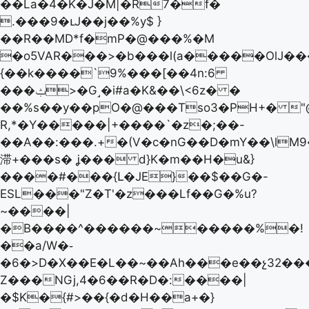
��La�4�K�J�M|�R7�f�
.���9�ւJ��j��%y$ }
��R��MD*f�mP�@���%�M
�o5VAR���>�b���l(a�����OlJ��
{��k����`9%���[��4n:6
���ݑ>�G˼�i#a�K&��\<6z� �
��%s��y��pO�@���Tso3�PΗ+� "@
R,*�Y�����|+����`�z�;��-
��A��:���.+�(V�ϲ�nG��D�mY��\lM
滞+���s� ʝ��� d}K�m��H�u&}
����#���{Լ�JE}��$��G�-
ESL���"Z�T'�z���Lf��G�%u?
~����|
�B����^������~�����%�!
��a/W�֊
�6�>D�X��E�L��~��Ah���e��չ32��
Z���NGj,4�6��R�D�:����|
�$K�{#>��{�d�H��a+�}