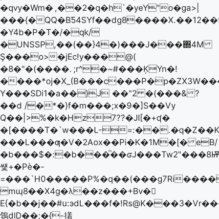
�qvy�Wm�
,��2�q�h`�yeY"o�ga>|
���{�QQ�BƼ4SYf��dg8����X.��12��9
�Y4b�P�T�/�qk/
�UNSSP,��(��}4�)���J���΍4M
Ş���o>�jEc!y���@(
�8�"�(����.
;r^�~#���ĶYn�!
����*oj�X_(B���c���P�p�ZX3W��
Y���SDi1�a��}J ��"2 �(���& ?
��d /�*�}f�m���;x�9�]S��Vy
Q��|>%�k�Hz7??�JI[�+ʠ�
�[����T�`w���L-=:��.�q�Z��
���L���ƣ�V�2Aox��Pi�K�1M�[� eB/
�b���$�:�b���ͫ��ʛJ���Tw2"���8Ѭ
썣+�Pѐ�-
=���`H0�����P%�q��(���g7Ri����
mɰ8��X4g�λ��z���+Bv�𩔲
E{�b��j��#u:эdL���f�!Rs@K���3�Vr
鴒dlD��;�{-撯