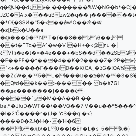
q�@J��d
¿v�j�������߰%W�NG�b*�C]
JZC�A,x���uBzw2�q��ך������t�۷]��[{��
�*O{�SSͶ�"5�<��ǿw!O��ǽ�띾
�z[bk�U��a
�@���0� NT�{��8��s\6��;
��t�״Tq�A^�w�V �H+�<@лu �|
٤ V)!i�e�t�=�4e���+�bS��d��zSEQ֝��r�����=��We0
�F��FE��^���4��K�2����Z�!2P�v
`<+�����F���/ D��K(CA_�ʖG�!OA%
��ZcW�j�5�L������ݿ�M��3�S֝������9��A�%��U����~�d�G���S�>A�(=�6�������#C����U�m���^�,Ċ|
�Qǂd��k��>����� b�ѐ7G!
��ԫ�������]����ѐ-
����`ݶ�M��A��B ��
be.*�JԽD�WT��\��VQ��7:V��u��*5���^
�I�2'Č����^�(J�,Y:S��q:�<}
����0�2J�H�٠�Ή�6
��b�ԯb\�L0��(�Eh�Lۣ�s-5�ƛ�)