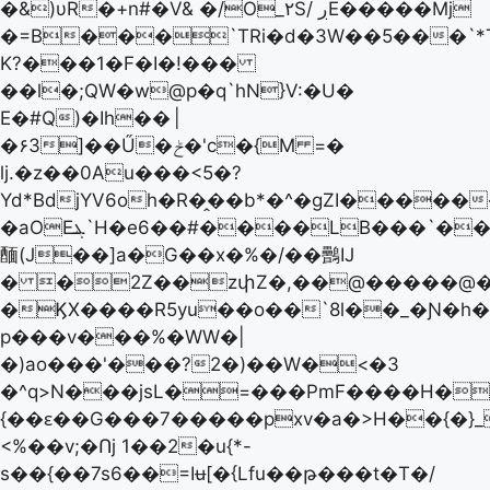
�&)υR�+n#�V& �/O_۲S/ ڔE�����Mj
�=B���`TRi�d�3W��5���`*
K?���1�F�I�!���
��l�;QW�w@p�q`hN}V:�U�
E�#Q)�Ih��
|
�۶3]��Ű�ݲ�'c�{M =�
ǉ.�z��0Au���<5�?
Yd*BdjYV6oh�R�̭��b*�^�gZI�����
�aOEܔ`H�e6��#����LB���`��;�:�Ѥ�c�9��Rk��<��{��̿�?
䤄(J��]a�G��x�%�/��䴑IJ
� �2Z��zփZ�,��@�����@�
�ϏX����R5yu��o��`8l��_�Ɲ�h�y
p���v���%�WW�|
�)ao���'���?2�)��W�<�3
�^q>N���jsL�=���PmF����H�
{��ԑ��G���7�����pxv�a�>H��{�}_
<%��v;�Ոj 1��2�u{*-
s��{��7s6��=Iʉ[�{Lfu��թ���t�T�/