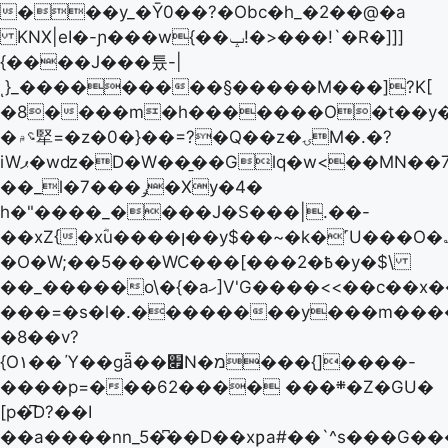
���y_�Ȳ0��?�Obc�h_�2��@�a
KNX|eI�-ɲ���w{��ݒ!�>���!`�R�]]]
{����J���튰-|
ͺ}_���������§�����M���]?K[
�8����m�h�������O�t��y�
�؝۾㹂=�z�0�}��=?�Q��z�ۍM�.�?
iWޕ�wǳ�D�W��̱��Glq�w<��MN��7�]�D͑�fW�2��v?
��_l�ݛ���7�Xy�4�
h�"����_����J�S���|.��-
��xZ{�xؓu����ן��y$��~�k�˹U���O�؎��P���h����?
�O�W;��5���WC���[���2�߿�y�$\
��_�����o\�{�aހ]V'G����<<��c��x��z�!
���=�s�l�.��������y���m���
�8��v?
{O۱��
Ύ��gǟ��׏N�מ���{]����-
����p=���6܍��� ����2�Z�GU�
[p�͆D?��I
��a����nn_5�͆��D��xƿa#��`^s���G���gL� h����y��Q5���