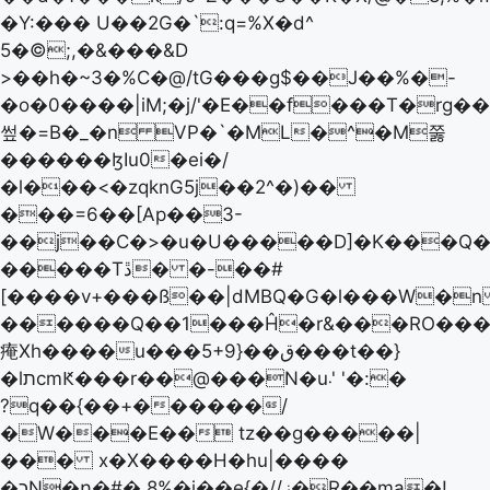
�Y:��� U��2G�`:q=%X�d^
5�©;,�&���&D
>��h�~3�%C�@/tG���g$��J��%�-
�o�0����|iM;�j/'�E��f���T�rg�
쎂�=B�_�n VP�`�ML�^�M쭗
������ɮIu0�ei�/
�l���<�zqknG5j��2^�)��
���=6��[Ap��3-
��j��C�>�u�U�����D]�K���Q��,�C@�=��5X:eGN��p�:�ݧ
�����Tڐ� �-��#
[����v+���ß��|dMBQ�G�l���W�
������Q��1���Ĥ�r&���RO��
痷Xh����u���5+9}��ق���t��}
�lתcmԞ���r��@���N�u܁' '�:�
?q��{��+������/
�W���E�� tz��g�����|
��� x�X����H�hu|����
�כN�ր�#� 8%�j��e{�//ز�R��ma�!