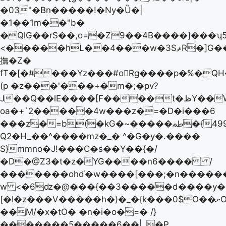
�03"�Bn�����!�Ny�Ȕ�|
�1��1m��"b�
�QlG��rS��,o=�Z9��4B����]���ʮ5�
<�����hL��4���w�3SޘR�]G��
撫�Z�
fT�[�#���Yz���#o󙶰Rg����p�%�Q
(p �z���'���+�m�;�pv?
J��Q��lE����[F����t�ظY��W�0Zv��if
oa�+`2�����4w���z�=�D�i���6
���z�=b(�kG�~�����ﴳ�{499uGύ�B�
Q2�H_��^����mz�_� ^�G�y�.����
S}mmno�J!���C�s��Y��{�/
�D�@ZЗ�t�z�YG����n6���� ֿ/
���٘����ohď�w����[���;�n������ݞj�xaٯZC���=mGkÁ��rxz/6�����M
w <�6ǳ�@���{��3�����d����y��
[�I�z���V�����h�)�_�{k���0$O��ށO��!N��o|
��M/�x�tO� �n�i�o�=� /}
�������5�����6��|ˬ�P