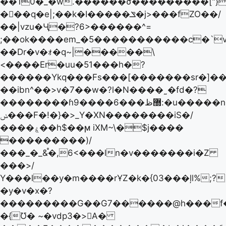
��10�_�w.������σ���������["}
���q�e|;��k�I�����ݏ�j>���fZO��/
��|vzu�Ӌ�?6>������^=
;��ok����em_�5�����������c�`v
��Dr�v�ｫ�q~|�����\
<����Er�uu�51���h�?
������Ykq���Fs���[�������sr�]��
��ibn^��>v�7��w�?l�N����˷�fd�?
��������ɦ9����6���޽ظ:�u�����n�߯�x߰Z���/
ݭ���F�!�}�>_Y�XN��������iS�/
����ۼ��h$��ϻ iXM~\�$j����
���������)/
���_�_&֯�,6<���ln�v�������i�Z
���>/
Υ���l��y�m����rҰZ�k�{03���ļl%;?
�y�v�x�?
���������G��G7������@h���f�]��q
�{Ʊ� ~�vdp3�>A�