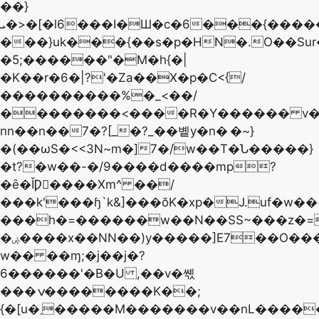
��}
ܝ�>�[�l6���I�Ш�c�6���{��������W�}N���'y��p�1��.o�>�I.7�æ���0���Β���ݟ�/
���}uk���{��s�p�HN�.O��Sur
�5;������"�M�h{�|
�K��r�6�|?'�Za��X�p�C<{/
����������%�_<��/
��������<����R�Y������ v���
nn��n��7�?[_�?_��볱y�n�
�~}
�(��ωS�<<3N~m�]7�/w��T�Ն�����}
�t?�w��-�/9����d����mp?
�ȇ�ǏǷ�ُ���Xm^ ��/
���k'���ɧ`k&]���ŏK�xp�J.uf�w�
���h�=������w��N��SS~���z�=�&����Ï���
�ۻ����x��NN��)y�����]E7��O�����
w�� ��ɱ;�j��j�?
6������'�B�U ,��v�쎿
���ݍ��������K��;
{�[u�܂�����M�������v��nL�����[����?