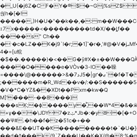
�_U{�j6Z�C F�Y�®$�~Gj%sZ$
숹h�[�!
�����,)H�U�"��k��,�:m��W���C�
ｪ7x�����<���������td�X/��ȴf��
����s" Ch��
�ˑ�c�LZ��K�j9`l�r;�1]˺�r�,'#@�V�jܝMf��?
4�=[u䖾
�$��.�����)�<��G�ȳ#X�±��W���QÀ
����O����e�VÒv�3-lO��矂
=����\@������>&�7دJ5�|gґ�ޒ`�f�T����"
;������m�R_Wԁ��v�/:��Ѕ������
�V�*C�YZ&��XDt��Pxm�kw�Q
M]'�̏��-��8���}
���sĶ;�ɸ����y�,͐��W*4�&�
+ұ���\JDY7�zݑ*Jb�:�y8�[�+O�w5Zj�e'
��Ѱ#.�h��f�z�51c�+��
���&E��UT��Ҟ���������t�`�U�]g
��d�ߌ���k/9`Z���U��K�X/@�8;%�m�9{���!h�O����ϭ�|=�~|u�}