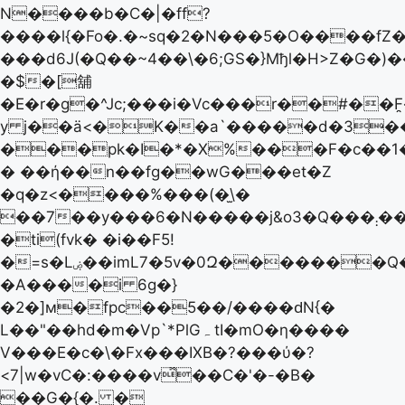
N����b�C�|�ff?
����l{�Fo�.�~sq�2�N���5�O����fZ
���d6J(�Q��~4��\�6;GS�}Mђl�H>Z�G�)�
�$�[舖
�E�r�g�^Jc;���i�Vc���r��#��
y j��ӓ<�K��a`�����d�3�
���pk�I�*�X%���F�c��
� ��ή��n��fg��wG���et�Z
�q�z<����%���(�̫\�
��7��y���6�N�����j&o3�Q���܄��z�"���Ζ�E1�p�P�~y�3ۻ���i_��zM��^��w�Lk|
�ti(fvk� �i��F5!
�=s�Lۻ��imL7�5v�0Զ�������Q���x����/
�A����i 6g�}
�2�]м�fpc��5��/����ԁN{�
L��"��hd�m�Vp`*PlGہ tI�mO�ƞ����
V���E�c�\�Fx���IXB�?� ��ύ�?
<7|w�vC�:����v̽��C�'�-�B�
��G�{�. �