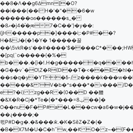
��8�Λ��gߡ6mn[�O?
��i���{��i H�'�"��6�w
������oϭ������s_�
�8ޜ�j4�ͧ�֖ԙ7�C��'}�y��:
{jH�����p�]����i;:�P#��?
H�&J�(�1�Y� 1�����꿀
��\5vkR�s'��#����'$����C*���;HW
�[pq(`o�����{�%�
b���.�[i�!.H�g������q����h�
�G��v`�O\Z�R(Di��Tؔ�<��E�hl
��s�q�y�YT�δ-/z����k���w�
�����& 'V�b�^s���*�v���/D�
e?�i) zg��R �(0��D ��醴
�&X�R�Cj�*Te�{�*���=8ݔ��]�
O��nu�F�P#a�L���cw�a6�w�j�
��ɻ����;�
뮋P#D�ց�.�&���ӂ.�K�SěZ�Z�(�
�B�X7M�U�C�h˜w,��Ԟ O� z~�{