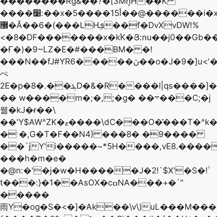
��������Rɠ&��?�[3Mn͕H��K
����׹:��x�5����15أ��@������i�x3[��p8����fW4���&�s�`��~�z�\?
޼�Ă��6�(���LHܦܹ��f�DvXvDW!%
<�8�DF�������x�k֜K�Յ:nu��j0��Gb�
�Ғ�)�9~LZ�E�#���BM� �!
���N��fJ#YRڽ�����6��o�J�9�]u<'�
ぺ
2E�p�ܔ��.�8D�&�R����l|qs����]��^�\��,\0�%G�+3���vہ2���"��1��J
�� w����m�;�,;�g� ��܋���C;�j
웲�kJ�ɍ��\
��'Y$AW^ZK�ޱ����\dC���O�̆���T�^k�mO$��K'�؜� E�͕3
�ˑ�,G�T�F��N4} ���8� �9����
��`jY'i�����~*5H����,vE8.����
���h�m�e�
�@n:�'�j�w�H�����J�2!`$X'�S�!۟
t���:}�1��AsOX�cߛNA���+�`"
�����
雨Y�og�S�<�]�Ak��\v\)uL���M�