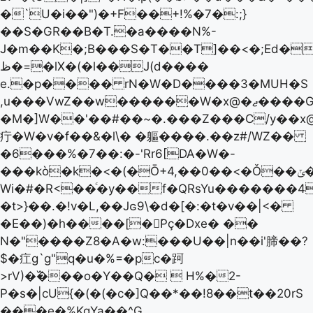
�`U�i��")�+F��+!%�7�:;}
��S�GR��B�T.�a����N%-
J�m��K�;B���S�T��T]��<�;Ed�l
ظ�=�lХ�(�l��J(d����
e.�p���� rN�W�D����3�MUH�S
,u���VwZ��w������W�x@�ޖ����G׫e����HOcG��5�Ҳ�)l�-
�M�]W��'��#��~�.���Z���C/y��x
疔�W�v�f��&�l\� �軀����.��z#/WZ��
�6���%�7��:�-'Rr6[DA�W�-
���kò�k�<�(�Ō+4,��0��<�Ǒ��ݶ�FpX@���ܳ�G$��+Wt
Wi�#�R<��ͨ�y��f�QRsYu�������4.
�t>}��.�!v�L,��Jɢ9\�d�[�:�t�v��|<�
�E��)�h����[�͘Pç܏�Dxe� ��
N�"����Z8�A�w:���U��|n��i'腣��?
$�疘g`g"q�u�%=�pc�跒
>rV)�߰���o�Y��Q�  H%�2-
P�s�|cU{�(�(�c�]Q��*��!8��t��20rS
���e�%KgYa��^G