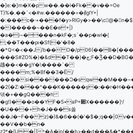
�]e:�]m�X�pw��.��l�Fk� �v��=Oe
T}%�.��`<�#w.������=�⳦gIY+|
�:���c�ۥ+���f�y>RIGy�>��\c􌕌@� n�$!
�I�����~��E�e+|}
�a�)~����n�kF�;s`��p�wl�{
;��T���ԗ�Sf{�'�8�
�*Q<�<��J/b�� O�/p06{��B�[�
���S#ZO%�)�&d�T��)�ڄ;F�Ǯ��D�BG��T��15�id�Q�v�H��+EVJ׳lf%R
䞲��<��gY�\����`�
����m;%�Bf��3�Ё/
����si������Ɔ�sqw��M���~�w*�h*٠�h�Sa���Y���i��]Ig���:��σ
�2{�Z:���^���K�����ș�:��r�H��
댂�+��gQ���h
�g!)���o��YF�٭5aP+׊X������]י/
�U���+h�J���s쏧
��J�~F��z)�)&�6��(�'�$�;q��|0v
��V��b�n�
zɁ*�{U�|]˃�A�ip(��b>��d���&�*���