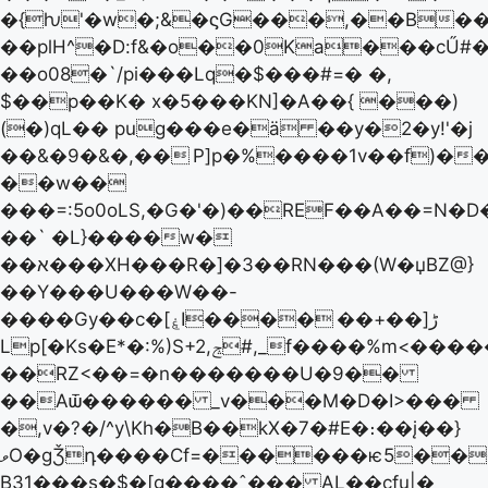
�{ƕ'�w�;&�ϛG���,��B��
��plH^�D:f&�o��0Ka���cŰ#�
��o08�`/pi���Lq�$���#=� �,
$��p��K� x�5���KN]�A��{ ���)
(�)qL�� pug���e�ä ��y�2�y!'�j
��&�9�&�,��
P]p�%����1v��f)�
��w��
���=:5o0oLS,�G�'�)��REF��A��=N
��` �L}����w�
��א���XH���R�]�3��RN���(W�џBZ@}
��Y���U���W��-
��+��]ڑ
����Gy��c�[ۼI����
Lp[�Ks�E*�:%)S+2,ݘ#,_f����%m<�������)�~>�}
��RZ<��=�n�������U�9��
��Aѿ������ _v���M�D�I>���
�,v�?�/^y\Kh�B��kX�7�#E�։��į��}
ވO�gǮդ����Cf=������ѥ5���x�@�F���mrd�#�N�N!>#��g�;�ר�PB��������B�~��q{S=A#.,��͵#�
B31���s�$�[g����ˆ��� AL��cfu|�