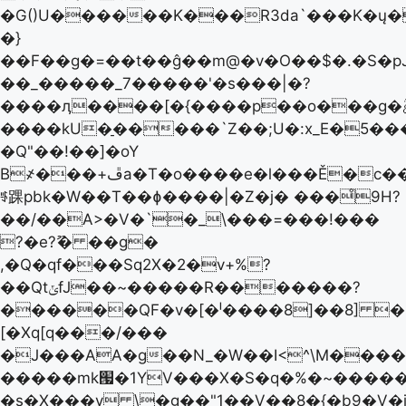
�G()U������K���R3da`���K�ų�
�}
��F��g�=��t��ĝ��m@�v�O��$�.�S�p
��_�����_7�����'�s���|�?
��
��ӆ����[�{����p��o���g�ࣃ�ͽNժ�q�:؟
����kU�̠�����`Z��;U�:x_E�5��
�Q"��!��]�oY
B҂���+ڦa�T�o����e�l���Ě�c����+�7���J4�g�����0����
ꆖ踝pbk�W��T��ɸ����|�Z�j� ���̊9H?
��/��A>�V�`�_\���=���!���
?�e?ޫ� ��g�
,�Q�qf���Sq2X�2�v+%?
��QtݵfJ��~�����R�������?
������QF�v�[�ˡ����8]��8] �8�
[�Xq[q���/���
�J���AA�g��N_�W��I<^\M����
�����mk՗�1YV���X�S�q�%�~�����
�s�X���v \�g��"1��V��8�{�b9�V�