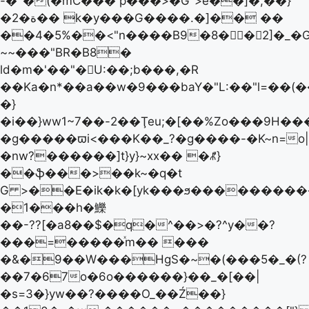
-�`�(�mC��� p���>�G">e��]�,��}
�ة�2�� k�у���G����.�]�� ��
��4�5%��<"n����B9�8�󿫗�2]�_�
~~���"BR�B8�
ld�m�'��"�U:��;b���,�R
��Ka�n*��a��w�9���baY�"L:��"l=��(��
�}
�i��}ww1~7��-2��Ţeu;�[��%Zo���9H����O��>�۳���ݳ����7Z
�g�����ϖi<���K��_?�g����-�K~n=o|
�nw?������]t}y}~xx�� �ꉱ}
��ֆ���>��k~�q�t
G >��E�ik�k�[yk���ϧ����������
�1���h�鱳
��-??[�a8��$�q�^��>�?^y��?
���=�����ͯm�� ���
�&�9��W���ΗgS�~�(���5�_�(?
��7�67o�6o������}��_�[��|
�s=3�}yw��?����O_��Ź��}