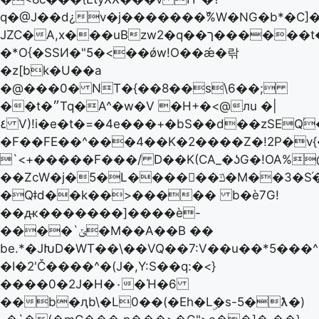
q�@J��d
¿v�j�������߰%W�NG�b*�C]
JZC�A,x���uBzw2�q��ך������t�۷]��[{��
�*O{�SSͶ�"5�<��ǿw!O��ǽ�띾
�z[bk�U��a
�@���0� NT�{��8��s\6��;
��t�״Tq�A^�w�V �H+�<@лu �|
٤ V)!i�e�t�=�4e���+�bS��d��zSEQ֝��r�����=��We0
�F��FE��^���4��K�2����Z�!2P�v
`<+�����F���/ D��K(CA_�ʖG�!OA%
��ZcW�j�5�L������ݿ�M��3�S֝������9��A�%��U����~�d�G���S�>A�(=�6�������#C����U�m���^�,Ċ|
�Qǂd��k��>����� b�ѐ7G!
��ԫ�������]����ѐ-
����`ݶ�M��A��B ��
be.*�JԽD�WT��\��VQ��7:V��u��*5���^
�I�2'Č����^�(J�,Y:S��q:�<}
����0�2J�H�٠�Ή�6
��b�ԯb\�L0��(�Eh�Lۣ�s-5�ƛ�)