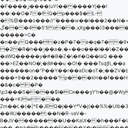
�F����ڒ����)uY(�� ����Yj��!
��:��O�7�fQ�p���$�L-
�%@���z���/r"۫����w��l���2��N�=
ڳ���4�5'5 o��,ҳXg���}3����C��X�/
�����>C�
�n��yQ����z�P�7�e�q�7��9�
�2�R�h��ݱ��a�,�+��o���I��\�Z��
�aWQ�����y�#�B�Z�\�#�Q��IaQ ���
�� >EŻ��NO�̔,�8#��u �O!� ���Tsd͜8\,��a
������on�"P��Y��r��aDc�oT�;��Z
���+9��2�����"p���kH��f���H
�&�c� �P�
\p3���S����$I�Cя���ȝY'h��@�Wy
���=Kiw���
Zm��L�(�|*E�JEQ�j��Y*֡V�j(��%%�UIɓ�
��WJ�����:��N�R-vaV�-
B�JV��������U��Ka\X��h���F�
g��_�ʨk�b�������Y�j�d����R