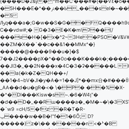
{����D�2&y� ^m��C'���#�{��V٤�o�������j�j'�ε�*�����,��!
�5H���E�^��ߕ��ﱰ_���seI�~��q�e6���2.��q
� 5
Ԡq���a�;G�w��S�G��FQ����h9o>��T��qR"e9
C��vdw#;� G�3�E�K�ՠ\ʔ��(/
���ʋ�H�[�x�^2~3He�PSO�V&V#�,
��ZM�X��`��c��&1��MMx^�}
�����@�� ��9��u�]�$
7��J2����p X�^��0o���K���k�;����
��JI3�_��2N���x�4C�3�ʡ�����L

��Ia(�k�Z�QH��+/
��1�4~bV�Jl�y�A�=1��J]*��mx㕣�#���ꌇ
_AA��d�u�gR�<� \�P� ��%�X-
�^�Dl���Kisw�s~.�6�W4ɿ"�
�d��D�_��Rɯ����a�_�M�~�\�3X
�`w9 =cH/5�fz �R�T�R-
ݐ����w��B�!"f�1�6Õ; D?
�����) z�\�� �����n<�ܑ�B