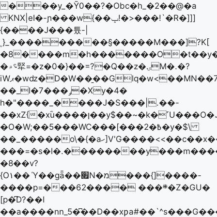
���y_�Ȳ0��?�Obc�h_�2��@�a
KNX|eI�-ɲ���w{��ݒ!�>���!`�R�]]]
{����J���튰-|
ͺ}_���������§�����M���]?K[
�8����m�h�������O�t��y�
�؝۾㹂=�z�0�}��=?�Q��z�ۍM�.�?
iWޕ�wǳ�D�W��̱��Glq�w<��MN��7�]�D͑�fW�2��v?
��_l�ݛ���7�Xy�4�
h�"����_����J�S���|.��-
��xZ{�xؓu����ן��y$��~�k�˹U���O�؎��P���h����?
�O�W;��5���WC���[���2�߿�y�$\
��_�����o\�{�aހ]V'G����<<��c��x��z�!
���=�s�l�.��������y���m���
�8��v?
{O۱��
Ύ��gǟ��׏N�מ���{]����-
����p=���6܍��� ����2�Z�GU�
[p�͆D?��I
��a����nn_5�͆��D��xƿa#��`^s���G���gL� h����y��Q5���