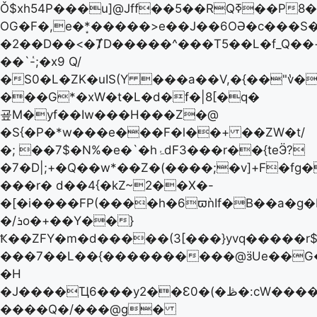
Ǒ$xh54P���u]@Jff��5��RQߧ��P8�vx9U�Ek.�[����)&�-
OG�F�,e�*͙�����>e��J��6OӘ�c���S�W�^
�2��D��<�ȾD�����^���T5��L�f_Q�
��`ٝ-;�x9 Q/
�S0�L�ZK�uIS(Y ���a��V,�{��"v̔
���G*�xW�t�L�d�f�|8[�q�
굪M�yf��Iw���H���Z�@
�S{�P�*w���e���F�l��+ ��ZW�t/
�; ��7$�N%�e�`�hۂdF3���r��{teӬ?
�7�D|;+�Q��w*��Z�(����;�v]+F�fg�
���r� d��4{�kZ~2��X�-
�[�i����FP(����h�6ϖǹIf�B��a�g�
�/ܪo�+��Y��}
Ҟ��ZFY�m�d�����(3[���}yvq�����r
���7��L��{����������@ӟUe��G�
�H
�J����Ҵ6���y2��Ɛ0�(�ڟ�:cW������RS�7�u�~dh�Bn'-
����Q�/���@g�