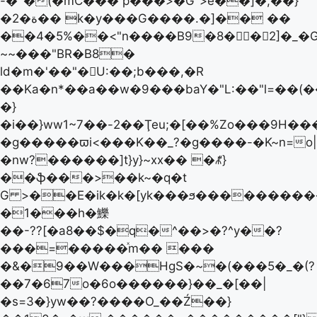
-�`�(�mC��� p���>�G">e��]�,��}
�ة�2�� k�у���G����.�]�� ��
��4�5%��<"n����B9�8�󿫗�2]�_�
~~���"BR�B8�
ld�m�'��"�U:��;b���,�R
��Ka�n*��a��w�9���baY�"L:��"l=��(��
�}
�i��}ww1~7��-2��Ţeu;�[��%Zo���9H����O��>�۳���ݳ����7Z
�g�����ϖi<���K��_?�g����-�K~n=o|
�nw?������]t}y}~xx�� �ꉱ}
��ֆ���>��k~�q�t
G >��E�ik�k�[yk���ϧ����������
�1���h�鱳
��-??[�a8��$�q�^��>�?^y��?
���=�����ͯm�� ���
�&�9��W���ΗgS�~�(���5�_�(?
��7�67o�6o������}��_�[��|
�s=3�}yw��?����O_��Ź��}