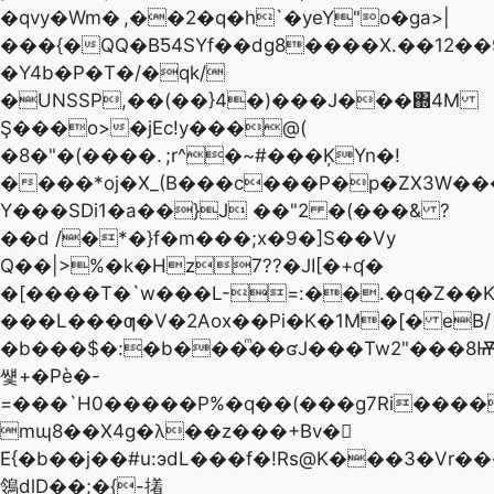
�qvy�Wm�
,��2�q�h`�yeY"o�ga>|
���{�QQ�BƼ4SYf��dg8����X.��12��9
�Y4b�P�T�/�qk/
�UNSSP,��(��}4�)���J���΍4M
Ş���o>�jEc!y���@(
�8�"�(����.
;r^�~#���ĶYn�!
����*oj�X_(B���c���P�p�ZX3W��
Y���SDi1�a��}J ��"2 �(���& ?
��d /�*�}f�m���;x�9�]S��Vy
Q��|>%�k�Hz7??�JI[�+ʠ�
�[����T�`w���L-=:��.�q�Z��
���L���ƣ�V�2Aox��Pi�K�1M�[� eB/
�b���$�:�b���ͫ��ʛJ���Tw2"���8Ѭ
썣+�Pѐ�-
=���`H0�����P%�q��(���g7Ri����
mɰ8��X4g�λ��z���+Bv�𩔲
E{�b��j��#u:эdL���f�!Rs@K���3�Vr
鴒dlD��;�{-撯