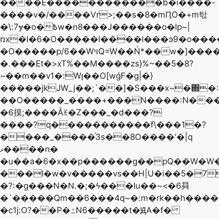
����E������������b�i����݇-
����v�/����Vr>;��s�8�mԤO�+m탃
�\:7ɏ�o�߿w�n8���J������o�lp~|
ռx�I�6�O�����l����l���ͽ9�o���
�O�����p/6��WױQ=W��Ń*��w�]����{�]�q,~��̾E�|
�.���Et�>xT%��M����zs}%~��5�8?
~��m��v1�:Wן��O[wǵF�g|�}
�����jkJW_j��;`��]�S���x~�΍�:9
��O�����_����+���N����:N��
�6摸;����Ǎꏅ�Z���_�d���?
����?q�����������f\���1�?
����_����ͭ3s��8O����'�|q
ޅ����n�
�u��a�6�x��p������g��pQ��W�W
���l�w�v�����vs��H|U�i��5�7��ǀJ
�?:�g���N�N.�;�ϟ���Iu��~<�6曻
�`�����Qm��6���4q~�:m�rk��h����
�c1j:O?��P�ߑN6�����t�ԬA�f�