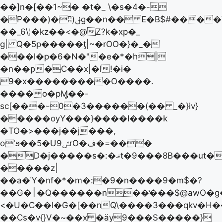
��]n�[��1~� �t�_ \�s�4�-
�P���)�ʭ)ݪg��n�� E�B$#����\���U�ٸ"Kv�_í�N�-
��_6\¦�kz��<�@Z?k�xp�_
g| Q�5p�����ƫ|~�rOO�}�_�
���l�p�6�N�"�e�*�h|
�n��ƿ�C��x|�l!�i�
9�x���������O����.
���� o�pӍ͓��-
sc[���⌣0�3������(�� _�}iv}
�����ѹY���}����I����k
�TO�>���j��j���,
o'ϧ��5�Uݽ9rO�ف�=���
�D�j�����s�:�ޣt�9���8B���ut�>.��ʠo�\7��@p���=����6O�89�T�Q��[�6ܣ
�����z|
��a�Ύ�nf�*�m�:�9�n����9�m$�?
��G�׀�Q������n��̔���$@awO�g�׻��p6೻�ٸy$O�Umw�q�����}
<�U�C��l�G�[��nQ\����3���qkv�H
��Cs�v{}V�~��x �ӓy9���S�����}