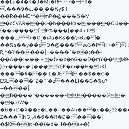
��La�4�K�J�M|�R7�f�
.���9�ւJ��j��%y$ }
��R��MD*f�mP�@���%�M
�o5VAR���>�b���l(a�����OlJ��
{��k����`9%���[��4n:6
���ݑ>�G˼�i#a�K&��\<6z� �
��%s��y��pO�@���Tso3�PΗ+� "@
R,*�Y�����|+����`�z�;��-
��A��:���.+�(V�ϲ�nG��D�mY��\lM
滞+���s� ʝ��� d}K�m��H�u&}
����#���{Լ�JE}��$��G�-
ESL���"Z�T'�z���Lf��G�%u?
~����|
�B����^������~�����%�!
��a/W�֊
�6�>D�X��E�L��~��Ah���e��չ32��
Z���NGj,4�6��R�D�:����|
�$K�{#>��{�d�H��a+�}