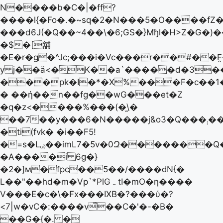
N����b�C�|�ff?
����l{�Fo�.�~sq�2�N���5�O����fZ
���d6J(�Q��~4��\�6;GS�}Mђl�H>Z�G�)�
�$�[舖
�E�r�g�^Jc;���i�Vc���r��#��
y j��ӓ<�K��a`�����d�3�
���pk�I�*�X%���F�c��
� ��ή��n��fg��wG���et�Z
�q�z<����%���(�̫\�
��7��y���6�N�����j&o3�Q���܄��z�"���Ζ�E1�p�P�~y�3ۻ���i_��zM��^��w�Lk|
�ti(fvk� �i��F5!
�=s�Lۻ��imL7�5v�0Զ�������Q���x����/
�A����i 6g�}
�2�]м�fpc��5��/����ԁN{�
L��"��hd�m�Vp`*PlGہ tI�mO�ƞ����
V���E�c�\�Fx���IXB�?� ��ύ�?
<7|w�vC�:����v̽��C�'�-�B�
��G�{�. �