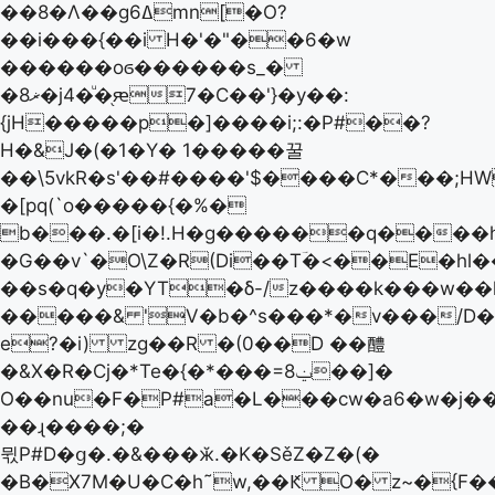
��8�Λ��gߡ6mn[�O?
��i���{��i H�'�"��6�w
������oϭ������s_�
�8ޜ�j4�ͧ�֖ԙ7�C��'}�y��:
{jH�����p�]����i;:�P#��?
H�&J�(�1�Y� 1�����꿀
��\5vkR�s'��#����'$����C*���;HW
�[pq(`o�����{�%�
b���.�[i�!.H�g������q����h�
�G��v`�O\Z�R(Di��Tؔ�<��E�hl
��s�q�y�YT�δ-/z����k���w�
�����& 'V�b�^s���*�v���/D�
e?�i) zg��R �(0��D ��醴
�&X�R�Cj�*Te�{�*���=8ݔ��]�
O��nu�F�P#a�L���cw�a6�w�j�
��ɻ����;�
뮋P#D�ց�.�&���ӂ.�K�SěZ�Z�(�
�B�X7M�U�C�h˜w,��Ԟ O� z~�{