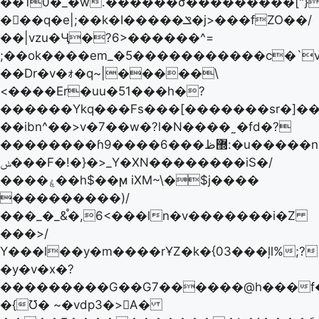
��10�_�w.������σ���������["}
���q�e|;��k�I�����ݏ�j>���fZO��/
��|vzu�Ӌ�?6>������^=
;��ok����em_�5�����������c�`v
��Dr�v�ｫ�q~|�����\
<����Er�uu�51���h�?
������Ykq���Fs���[�������sr�]��
��ibn^��>v�7��w�?l�N����˷�fd�?
��������ɦ9����6���޽ظ:�u�����n�߯�x߰Z���/
ݭ���F�!�}�>_Y�XN��������iS�/
����ۼ��h$��ϻ iXM~\�$j����
���������)/
���_�_&֯�,6<���ln�v�������i�Z
���>/
Υ���l��y�m����rҰZ�k�{03���ļl%;?
�y�v�x�?
���������G��G7������@h���f�]��q
�{Ʊ� ~�vdp3�>A�