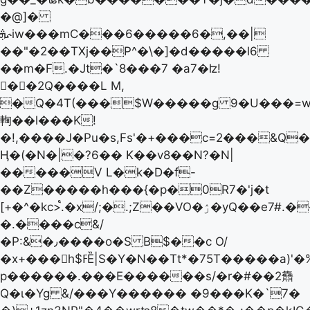
�@]�
ܞ˞iw���mC���6�����6�,��|
��"�2��TХj��P^�\�]�d�����l6
��m�F.�Jt�`8���7 �a7�ʫ!
��2Q����L M,
�Q�4T(���$W�����g 9�U���=w��Y6�f�T٬�b�!v%�o!W
䡘��l���K!
�!,����J�Pu�s,Fs'�+���c=2���&Q�
Ӊ�(�N�|�?6�� K��v8��N?�N|
�����V L�k�D�f-
��Z�����h���{�p�0R7�'j�t
[+�^�kc>֩.�x/;�.;Z��VO�ۯ̽�yQ��e7#.������r���N���jw�cOp��
�.����c&/
�P:&�٫����o�S B$��c O/
�x+���h$ߓȄ|S�Y�N��Tt*�75T�����a)'�%N�c<������:-
p������.���E������s/�r�#��2䨊
Q�ɩ�Yg &/���Y������ �9���K�`7�