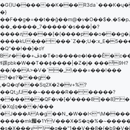
�G()U������K���R3da`���K�ų�
�}
��F��g�=��t��ĝ��m@�v�O��$�.�S�p
��_�����_7�����'�s���|�?
��
��ӆ����[�{����p��o���g�ࣃ�ͽNժ�q�:؟
����kU�̠�����`Z��;U�:x_E�5��
�Q"��!��]�oY
B҂���+ڦa�T�o����e�l���Ě�c����+�7���J4�g�����0����
ꆖ踝pbk�W��T��ɸ����|�Z�j� ���̊9H?
��/��A>�V�`�_\���=���!���
?�e?ޫ� ��g�
,�Q�qf���Sq2X�2�v+%?
��QtݵfJ��~�����R�������?
������QF�v�[�ˡ����8]��8] �8�
[�Xq[q���/���
�J���AA�g��N_�W��I<^\M����
�����mk՗�1YV���X�S�q�%�~�����
�s�X���v \�g��"1��V��8�{�b9�V�