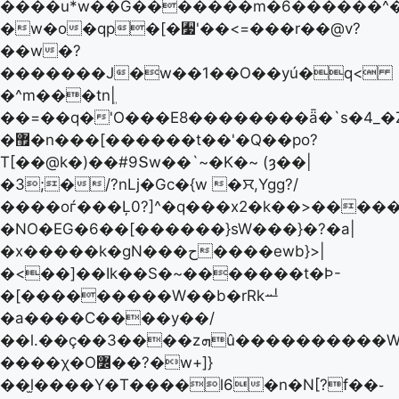
����u*w��G�������m�6������^�
�w�o�qp�[�﫷'��<=���r��@v?
��w�?
�������J�w��1��O��yú�q<
�^m���tnܸ|
��=��q�'O���E8��������ǟ�`s�4_�
�޿�n���[������t��'�Q��po?
T[��@k�)��#9Տw��`~�K�~ (ȝ��|
�3;�/?nLj�Gc�{w �ꯆ,Ygg?/
����oѓ���Ļ0?]^�q���x2�k��>������s�
�NO�EG�6��[������}sW���}�?�a|
�x�����k�gN���ح����ewb}>|
�<��]��Ik��S�~�������t�Ϸ-
�[���������W��b�rRkퟂ
�a����C����y��/
��l.��ç��3����zܗû����������W[�����08
����χ�O߼��?�w+]}
��l̫����Y�T����l6�n�N[?f��֊