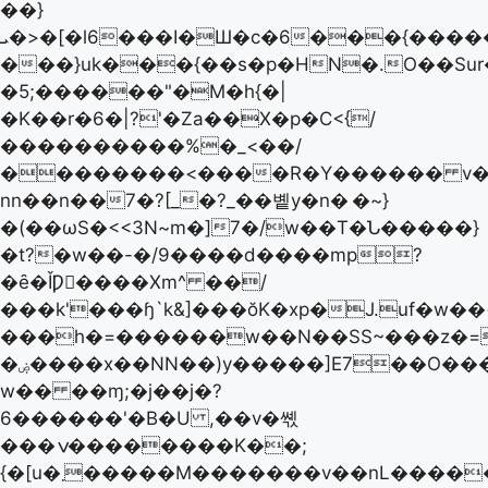
��}
ܝ�>�[�l6���I�Ш�c�6���{��������W�}N���'y��p�1��.o�>�I.7�æ���0���Β���ݟ�/
���}uk���{��s�p�HN�.O��Sur
�5;������"�M�h{�|
�K��r�6�|?'�Za��X�p�C<{/
����������%�_<��/
��������<����R�Y������ v���
nn��n��7�?[_�?_��볱y�n�
�~}
�(��ωS�<<3N~m�]7�/w��T�Ն�����}
�t?�w��-�/9����d����mp?
�ȇ�ǏǷ�ُ���Xm^ ��/
���k'���ɧ`k&]���ŏK�xp�J.uf�w�
���h�=������w��N��SS~���z�=�&����Ï���
�ۻ����x��NN��)y�����]E7��O�����
w�� ��ɱ;�j��j�?
6������'�B�U ,��v�쎿
���ݍ��������K��;
{�[u�܂�����M�������v��nL�����[����?