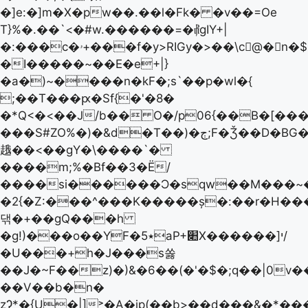
�]e:�]m�X�pw��.��l�Fk� �v��=Oe
T}%�.��`<�#w.������=�⳦gIY+|
�:���c�ۥ+���f�y>RIGy�>��\c􌕌@� n�$!
�I�����~��E�e+|}
�a�)~����n�kF�;s`��p�wl�{
;��T���ԗ�Sf{�'�8�
�*Q<�<��J/b�� O�/p06{��B�[�
���S#ZO%�)�&d�T��)�ڄ;F�Ǯ��D�BG��T��15�id�Q�v�H��+EVJ׳lf%R
䞲��<��gY�\����`�
����m;%�Bf��3�Ё/
����si������Ɔ�sqw��M���~�w*�h*٠�h�Sa���Y���i��]Ig���:��σ
�2{�Z:���^���K�����ș�:��r�H��
댂�+��gQ���h
�g!)���o��YF�٭5aP+׊X������]י/
�U���+h�J���s쏧
��J�~F��z)�)&�6��(�'�$�;q��|0v
��V��b�n�
zɁ*�{U�|]˃�A�ip(��b>��d���&�*���