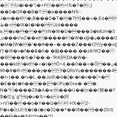
�`U�i��")�+F��+!%�7�:;}
��S�GR��B�T.�a����N%-
J�m��K�;B���S�T��T]��<�;Ed�l
ظ�=�lХ�(�l��J(d����
e.�p���� rN�W�D����3�MUH�S
,u���VwZ��w������W�x@�ޖ����G׫e����HOcG��5�Ҳ�)l�-
�M�]W��'��#��~�.���Z���C/y��x
疔�W�v�f��&�l\� �軀����.��z#/WZ��
�6���%�7��:�-'Rr6[DA�W�-
���kò�k�<�(�Ō+4,��0��<�Ǒ��ݶ�FpX@���ܳ�G$��+Wt
Wi�#�R<��ͨ�y��f�QRsYu�������4.
�t>}��.�!v�L,��Jɢ9\�d�[�:�t�v��|<�
�E��)�h����[�͘Pç܏�Dxe� ��
N�"����Z8�A�w:���U��|n��i'腣��?
$�疘g`g"q�u�%=�pc�跒
>rV)�߰���o�Y��Q�  H%�2-
P�s�|cU{�(�(�c�]Q��*��!8��t��20rS
���e�%KgYa��^G