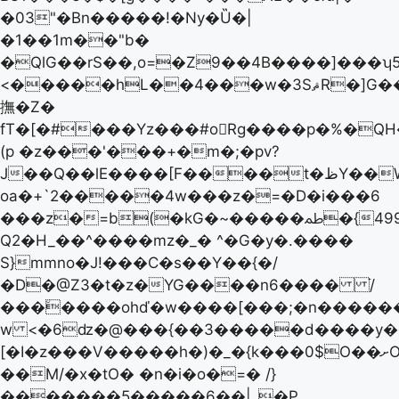
�03"�Bn�����!�Ny�Ȕ�|
�1��1m��"b�
�QlG��rS��,o=�Z9��4B����]���ʮ5�
<�����hL��4���w�3SޘR�]G��
撫�Z�
fT�[�#���Yz���#o󙶰Rg����p�%�Q
(p �z���'���+�m�;�pv?
J��Q��lE����[F����t�ظY��W�0Zv��if
oa�+`2�����4w���z�=�D�i���6
���z�=b(�kG�~�����ﴳ�{499uGύ�B�
Q2�H_��^����mz�_� ^�G�y�.����
S}mmno�J!���C�s��Y��{�/
�D�@ZЗ�t�z�YG����n6���� ֿ/
���٘����ohď�w����[���;�n������ݞj�xaٯZC���=mGkÁ��rxz/6�����M
w <�6ǳ�@���{��3�����d����y��
[�I�z���V�����h�)�_�{k���0$O��ށO��!N��o|
��M/�x�tO� �n�i�o�=� /}
�������5�����6��|ˬ�P