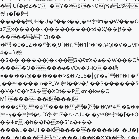
�_U{�j6Z�C F�Y�®$�~Gj%sZ$
숹h�[�!
�����,)H�U�"��k��,�:m��W���C�
ｪ7x�����<���������td�X/��ȴf��
����s" Ch��
�ˑ�c�LZ��K�j9`l�r;�1]˺�r�,'#@�V�jܝMf��?
4�=[u䖾
�$��.�����)�<��G�ȳ#X�±��W���QÀ
����O����e�VÒv�3-lO��矂
=����\@������>&�7دJ5�|gґ�ޒ`�f�T����"
;������m�R_Wԁ��v�/:��Ѕ������
�V�*C�YZ&��XDt��Pxm�kw�Q
M]'�̏��-��8���}
���sĶ;�ɸ����y�,͐��W*4�&�
+ұ���\JDY7�zݑ*Jb�:�y8�[�+O�w5Zj�e'
��Ѱ#.�h��f�z�51c�+��
���&E��UT��Ҟ���������t�`�U�]g
��d�ߌ���k/9`Z���U��K�X/@�8;%�m�9{���!h�O����ϭ�|=�~|u�}