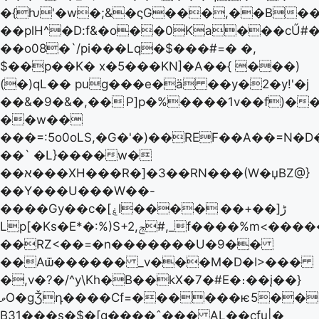
�{ƕ'�w�;&�ϛG���,��B��
��plH^�D:f&�o��0Ka���cŰ#�
��o08�`/pi���Lq�$���#=� �,
$��p��K� x�5���KN]�A��{ ���)
(�)qL�� pug���e�ä ��y�2�y!'�j
��&�9�&�,��
P]p�%����1v��f)�
��w��
���=:5o0oLS,�G�'�)��REF��A��=N
��` �L}����w�
��א���XH���R�]�3��RN���(W�џBZ@}
��Y���U���W��-
��+��]ڑ
����Gy��c�[ۼI����
Lp[�Ks�E*�:%)S+2,ݘ#,_f����%m<�������)�~>�}
��RZ<��=�n�������U�9��
��Aѿ������ _v���M�D�I>���
�,v�?�/^y\Kh�B��kX�7�#E�։��į��}
ވO�gǮդ����Cf=������ѥ5���x�@�F���mrd�#�N�N!>#��g�;�ר�PB��������B�~��q{S=A#.,��͵#�
B31���s�$�[g����ˆ��� AL��cfu|�