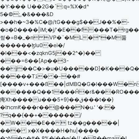
�Y:��� U��2G�`:q=%X�d^
5�©;,�&���&D
>��h�~3�%C�@/tG���g$��J��%�-
�o�0����|iM;�j/'�E��f���T�rg�
쎂�=B�_�n VP�`�ML�^�M쭗
������ɮIu0�ei�/
�l���<�zqknG5j��2^�)��
���=6��[Ap��3-
��j��C�>�u�U�����D]�K���Q��,�C@�=��5X:eGN��p�:�ݧ
�����Tڐ� �-��#
[����v+���ß��|dMBQ�G�l���W�
������Q��1���Ĥ�r&���RO��
痷Xh����u���5+9}��ق���t��}
�lתcmԞ���r��@���N�u܁' '�:�
?q��{��+������/
�W���E�� tz��g�����|
��� x�X����H�hu|����
�כN�ր�#� 8%�j��e{�//ز�R��ma�!