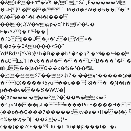
�&)υR�+n#�V& �/O_۲S/ ڔE�����Mj
�=B���`TRi�d�3W��5���`*
K?���1�F�I�!���
��l�;QW�w@p�q`hN}V:�U�
E�#Q)�Ih��
|
�۶3]��Ű�ݲ�'c�{M =�
ǉ.�z��0Au���<5�?
Yd*BdjYV6oh�R�̭��b*�^�gZI�����
�aOEܔ`H�e6��#����LB���`��;�:�Ѥ�c�9��Rk��<��{��̿�?
䤄(J��]a�G��x�%�/��䴑IJ
� �2Z��zփZ�,��@�����@�
�ϏX����R5yu��o��`8l��_�Ɲ�h�y
p���v���%�WW�|
�)ao���'���?2�)��W�<�3
�^q>N���jsL�=���PmF����H�
{��ԑ��G���7�����pxv�a�>H��{�}_
<%��v;�Ոj 1��2�u{*-
s��{��7s6��=Iʉ[�{Lfu��թ���t�T�/