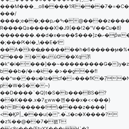
���M���؁o8���ַ�1Ԙ���7�=�C��.eРwQ�����D<5\n��Q
���/
����;e��;��pߒ�ޕ�@����z����=�U�
R����Qa�����X)�J9[��!2�"V��Cu�8}
�������.��d� x�w��$���]z�ށ�p̽w����my���}
�;���Ԗ�I�_\��E�ߗ
��A�k��߽�������h�6�����ϻ�%
Q��� (��uúG��Xq茮
�k"�i����]��~���������Ǥ�}y�
b��b�/�=�k� �>��ƍ��f!
��^w���u�!a�cf�=���fƘ�ٟ7�
p�W�S��~}
��D����`�Q}t�S�b���BS�?
��K���.x�7ڇww�껜���x�<<���}
�hB�����!\����z����|
<�ܸϏP|_���u(�".�ݢٙ�o�X����?
�z%��@��7�꽰T
�<8c���{EtyXX���v H`�?