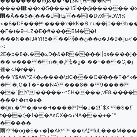
��������Rɠ&��?�[3Mn͕H��K
����׹:��x�5����15أ��@������i�x3[��p8����fW4���&�s�`��~�z�\?
޼�Ă��6�(���LHܦܹ��f�DvXvDW!%
<�8�DF�������x�k֜K�Յ:nu��j0��Gb�
�Ғ�)�9~LZ�E�#���BM� �!
���N��fJ#YRڽ�����6��o�J�9�]u<'�
ぺ
2E�p�ܔ��.�8D�&�R����l|qs����]��^�\��,\0�%G�+3���vہ2���"��1��J
�� w����m�;�,;�g� ��܋���C;�j
웲�kJ�ɍ��\
��'Y$AW^ZK�ޱ����\dC���O�̆���T�^k�mO$��K'�؜� E�͕3
�ˑ�,G�T�F��N4} ���8� �9����
��`jY'i�����~*5H����,vE8.����
���h�m�e�
�@n:�'�j�w�H�����J�2!`$X'�S�!۟
t���:}�1��AsOX�cߛNA���+�`"
�����
雨Y�og�S�<�]�Ak��\v\)uL���M�