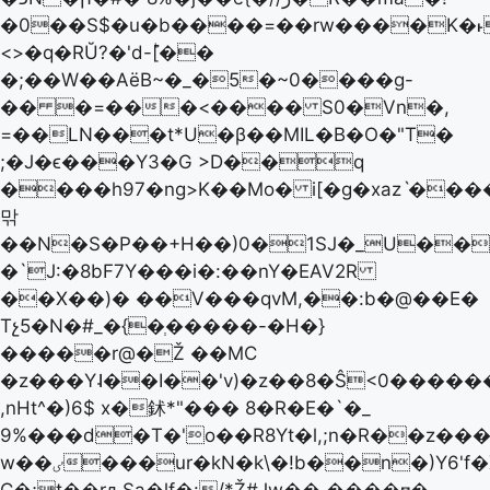
�0��S$�u�b����=��rw����K�˫zC
<>�q�RŬ?� 'd-ؕ[��
�;��W��AëB~�_�5�~0����g-
�� �=���<���� S0�Vn�,
=��LN���t*U�β��MIL�B�O�"T�
;�J�ϵ���Y3�G >D��q
����h97�ng>K��Mo� i[�g�xazˋ���
맊
��N�S�P��+H��)0�1SJ�_U��
�`J:�8bF7Y���i�:��nY�EAV2R
��X��)� ��V���qvM,��:b�@��E�
Tչ5�N�#_�{�ְ�����-�H�}
�����r@�Ž ��MC
�z���Y˨��I��'v)�z��8�Ŝ<0����
,nHt^�)6$ x�鉥*"��� 8�R�E�`�_
9%���d�T�'o��R8Yt�l,;n�R��z��
w��ٸ���ur�kN�k\�!b��n�)Y6'f�X