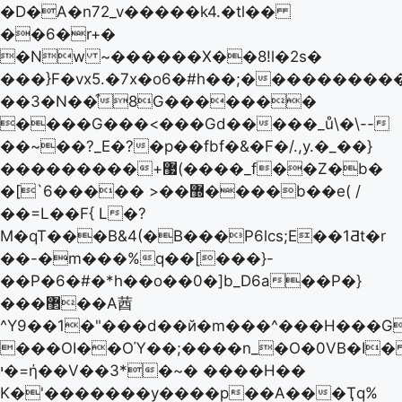
�D�A�n72_v�����k4.�tl��
��6�r+�
�Nw ~������X��8!l�2s�
���}F�vx5.�7x�o6�#h��;����������
��3�N��͒8G�������
����G���<���Gd�����_ů\�\--
��~��?_E�?�p��fbf�&�F�/.,y.�_��}
���������+޷(����_f��Z�b�
�[`6����� >��޽����b��e( /
��=L��F{ L�?
M�qT���B&4(�B���P6lcs;E��1Ƌt�r
��-�m���%q��[���}-
��P�6�#�*h��o��0�]b_D6a��P�}
���޲��A莤
^Y9��1�"���d��й�m���^���H���G
���OI��OΎ��;����n_�O�0VB�I�ތ
י�=ή��V��3*�~� ����H��
K�'�������y����p��A���Ҭq%