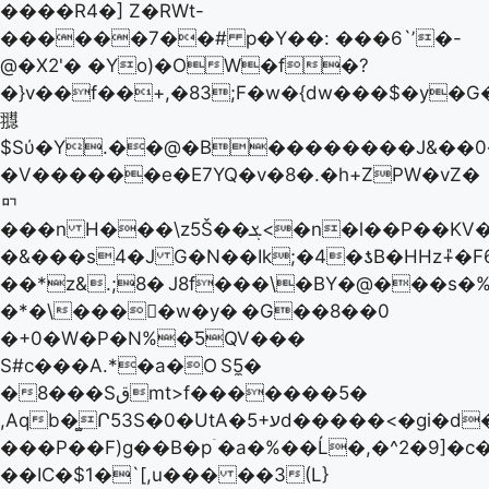
����R4�] Z�RWt-
������7��# p�Y��: ���6`ʼ�-
@�X2'� �Yo)�OW�f�?
�}v��f��+,�83;F�w�{dw���$�y�
䎚
$Sύ�Y.��@�Β��������J&��
�V������e�E7YQ�v�8�.�h+ZPW�vZ�
ᇚ
���n H���\z5Š��ܮ<�n�l��P��KV�
�&���s4�J G�N��Ik;�4�ƾB�HHz+̎�F6
��*z&.;8�
J8f���\�BY�@���s�%
�*�\���򢦂�w�y�
�G��8��0
�+0�W�P�N%�ƼQV���
S#c���A.*�a�O
S5̼�
�8���Sقmt>f�������5�
���P��F)g��B�pۤ�a�%��Ĺ�,�^2�9]�c
��IC�$1�`[,u��� ��3(L}