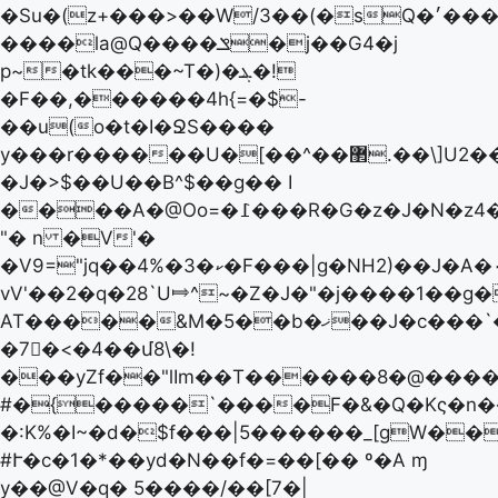
�Su�(z+���>��W/3��(�sQ�׳�����H�AL�6�SD��)���5�U-/
����la@Q����ݏ�j��G4�j
p~�tk���~T�)�ܔ�!
�F��,������4h{=�$-
��u(o�t�I�ՋS����
y���r������U�[��^��޲.��\]U2��*��
�J�>$��U��B^$��g�� I
����A�@Oo=�߁���R�G�z�J�N�z4�ڣ��
"� n �V'�
�V9="jq��4%�ކ�3�F���|g�NH2)��J�A�۰d���
vV'��2�q�28`U⤇^~�Z�J�"�j����1��g
AT�����&M�5��b�ޚ��J�c���`�(J����n��е������ɲ{���]�-
�7﷜�<�4��մ8\�!
���yZf��"lIm��T������8�@����
#�{�����`����F�&�Q�Kς�n��
�:K%�I~�d�$f���|5������_[gW�
#Ւ�c�1�*��yd�N� �f�=��[�� º�A ɱ
y��@V�q� 5����/��[7�|