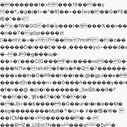
�������t�>���19����y
��*ܝ�g�j�t=�^�R]��>�ׄ�|ws���G�FE�g
租�"��v
� x;�fW�GO�6�ݳp���)�ή���%��v����$�8G5x
�o��7�φ[qx����zt
��ntV;�=�>7��ɝ?mnl:��z��
�����D�r���է�'��_�����yv}~���ɗ�a�ﺧ�*=Kg�U)g��>>���q�������٘��c.+
�~�Jї�g���ɰ�-
��>�\'���C(G���F�x����noi��0�
���N7!w�rehA�9�la�#�Q�7�����
���a��ln�O�PR��h��t��;@�gpJ��ҝ�
����d|h����n>��0���ń������y��r
�f�v��@ �p)�r�������_3wѾb��9�?
^���{�_΄뗽s�E?�{�"6��{�
��J}l<��߿����\�G��ur�l�r�a��M�
�eg��������Mp8�'*�U=� X��懔�W�`
��(CM��l�>d�������-�-
���6Z�_U(Em7N��>���q�5v�