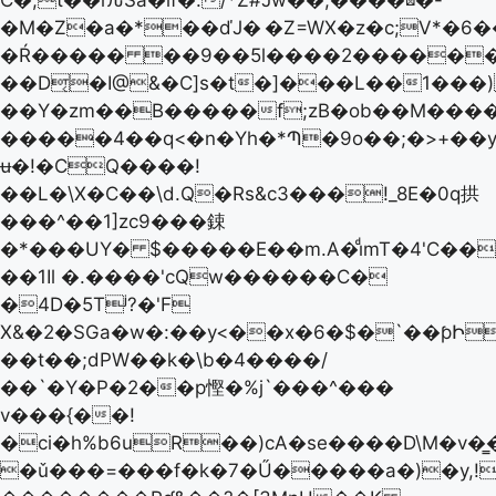
C�;t��rԉSa�lf�:/*Ž#Jw��,����⊠�-
�M�Z�a�*��ďJ�
�Z=WX�z�c;V*�6
�Ŕ����� ��9��5l����2������Rv
��D͔�I@&�C]s�t�]���L��1���
��Y�zm��B�����f;zB�ob��M����B
�����4��q<�n�Yh�*Պ�9o��;�>+��y
ʉ�!�CQ����!
��L�\X�C��\d.Q�Rs&c3���!_8E�0q拱
���^��1]zc9���鋉
�*���UY� $�����E��m.A�iͩmT�4'C��TYh��t*����\o��^ڒ�'�u[�S�@Cc�g����
��1Il �.����'cQw������C�
�4D�5Tʲ?�'F
X&�2�SGa�w�:��y<��x�6�$�`��ƥԻ
��t��;dPW��k�\b�4����/
��`�Y�P�2��p慳�%j`���^���
v���{��!
�ci�h%b6uR��)cA�se����D\M�v�͇�1��pV;�L���!p
�ǔ���=���f�k�7�Ű�����a�)�y,!